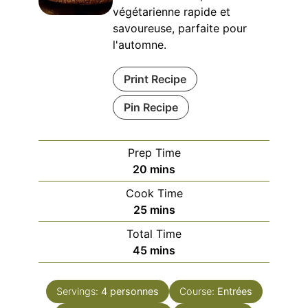
végétarienne rapide et
savoureuse, parfaite pour
l'automne.
Print Recipe
Pin Recipe
Prep Time
minutes
20
mins
Cook Time
minutes
25
mins
Total Time
minutes
45
mins
Servings:
4
personnes
Course:
Entrées