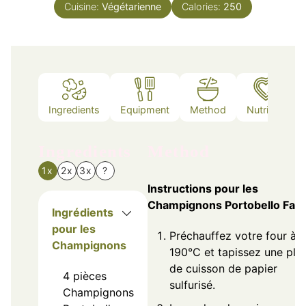
Cuisine:
Végétarienne
Calories:
250
Ingredients
Equipment
Method
Nutrition
Ingredients
Method
1x
2x
3x
?
Instructions pour les
Champignons Portobello Farc
Ingrédients
pour les
Préchauffez votre four à
Champignons
190°C et tapissez une pla
de cuisson de papier
4
pièces
sulfurisé.
Champignons