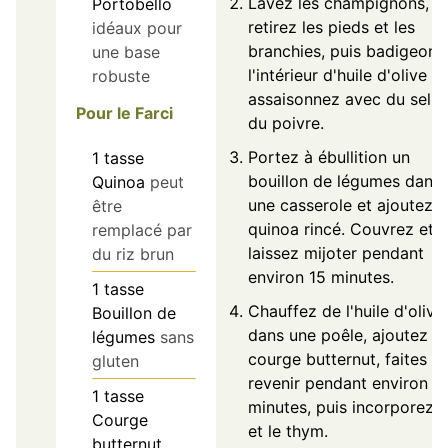
Lavez les champignons,
Portobello
retirez les pieds et les
idéaux pour
branchies, puis badigeonn
une base
l'intérieur d'huile d'olive et
robuste
assaisonnez avec du sel e
Pour le Farci
du poivre.
Portez à ébullition un
1
tasse
bouillon de légumes dans
Quinoa
peut
une casserole et ajoutez l
être
quinoa rincé. Couvrez et
remplacé par
laissez mijoter pendant
du riz brun
environ 15 minutes.
1
tasse
Chauffez de l'huile d'olive
Bouillon de
dans une poêle, ajoutez la
légumes
sans
courge butternut, faites
gluten
revenir pendant environ 1
1
tasse
minutes, puis incorporez l'
Courge
et le thym.
butternut