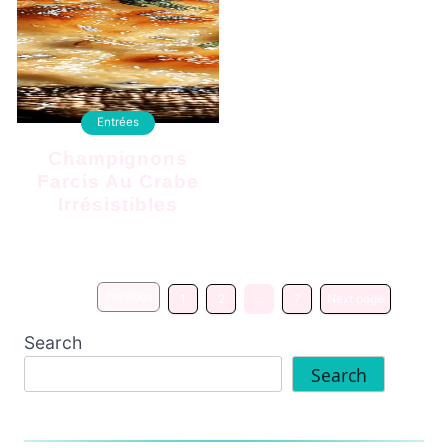
Entrées
Champignons
Farcis Au Crabe
Irrésistibles
Previous
1
2
…
7
Next page
Search
Search