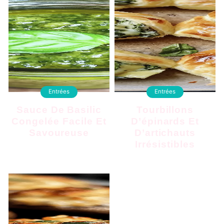
Entrées
Entrées
Sauce De Basilic
Tourbillons
Congelée Facile Et
D’épinards Et
Savoureuse
D’artichauts
Irrésistibles