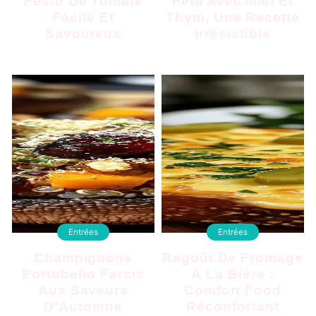
Pesto De Tomate
Feta Avec Miel Et
Facile Et
Thym, Une Recette
Savoureux
Irrésistible
Entrées
Entrées
Champignons
Ragoût De Fromage
Portobello Farcis
À La Bière :
Aux Saveurs
Comfort Food
D’Automne
Réconfortant