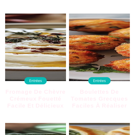
Entrées
Entrées
Fromage De Chèvre
Boulettes De
Crémeux Fouetté
Tomates Grecques
Facile Et Délicieux
Faciles À Réaliser