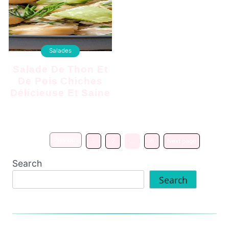
Salades
Salade De Thon Et
De Pois Chiches
Délicieuse Et Saine
Previous
1
2
…
6
Next page
Search
Search