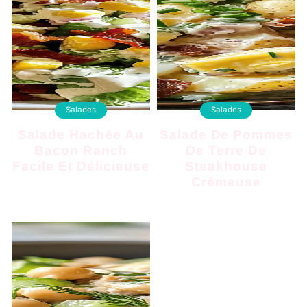
Salades
Salades
Salade Hachée Au
Salade De Pommes
Bacon Ranch
De Terre De
Facile Et Délicieuse
Steakhouse
Crémeuse