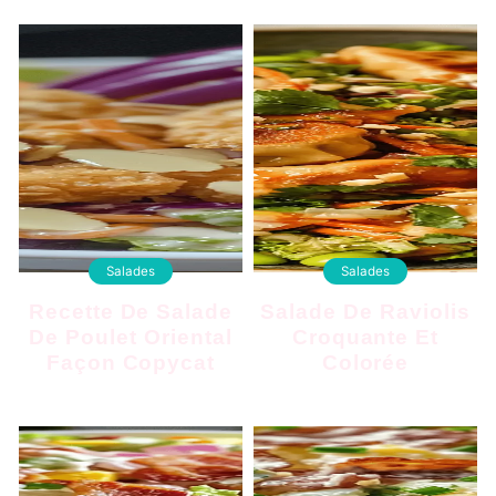
Salades
Salades
Recette De Salade
Salade De Raviolis
De Poulet Oriental
Croquante Et
Façon Copycat
Colorée