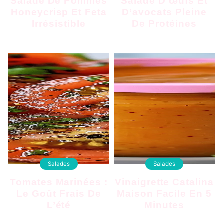
Salade De Pommes
Salade D’œufs Et
Honeycrisp Et Feta
D’avocats Pleine
Irrésistible
De Protéines
Salades
Salades
Tomates Marinées :
Vinaigrette Catalina
Le Goût Frais De
Maison Facile En 5
L’été
Minutes