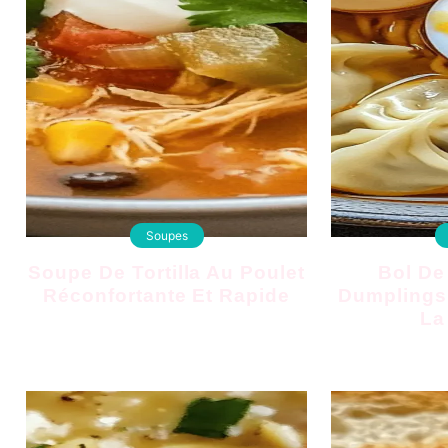
Soupes
Soupe De Tortilla Au Poulet
Bol De Ramen Aux
Réconfortante Et Rapide
Dumplings
La