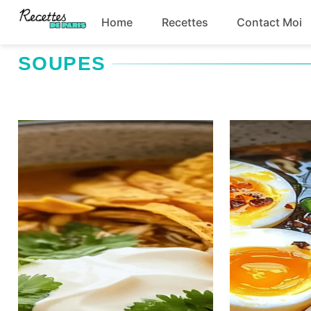
Skip
Home
Recettes
Contact Moi
to
content
SOUPES
Boissons
Entrées
Plats principaux
Snacks