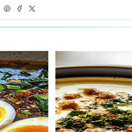
Desserts
Petit-déjeuner
Salades
Soupes