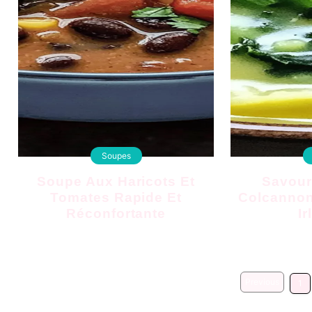
Soupes
Soupe Aux Haricots Et
Savoureuse Soupe
Tomates Rapide Et
Colcannon
Réconfortante
Ir
Previous
1