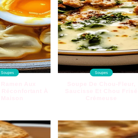
Soupes
Soupes
Soupe De Chou-Fleur,
 Réconfortant À
Saucisse Et Chou Frisé
 Maison
Crémeuse