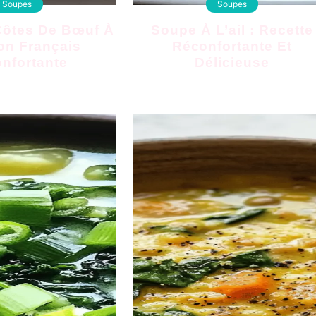
Soupes
Soupes
Soupe À L’ail : Recette
on Français
Réconfortante Et
nfortante
Délicieuse