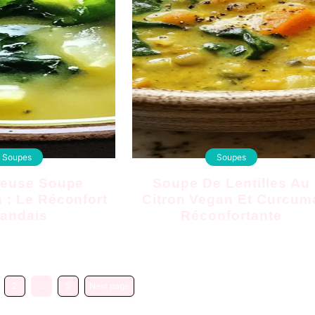
Soupes
Soupes
Soupe De Lentilles Au
 : Le Réconfort
Citron Vegan Et Curcum
landais
Réconfortante
2
…
5
Next page