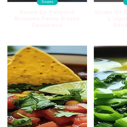
Soupes
Soupe De Poivrons
Soupe De Côtes De Bœuf À
Bananes Farcis D’orzo
L’oign
Savoureux
Réco