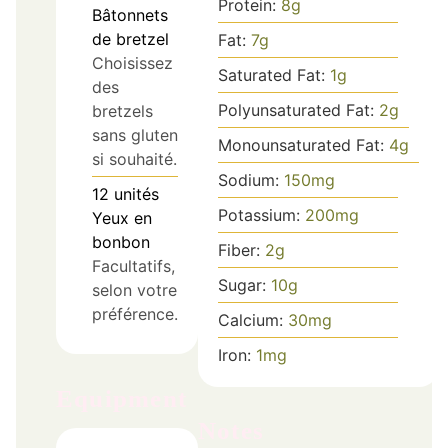
Protein:
8
g
Bâtonnets
de bretzel
Fat:
7
g
Choisissez
Saturated Fat:
1
g
des
Polyunsaturated Fat:
2
g
bretzels
sans gluten
Monounsaturated Fat:
4
g
si souhaité.
Sodium:
150
mg
12
unités
Potassium:
200
mg
Yeux en
bonbon
Fiber:
2
g
Facultatifs,
Sugar:
10
g
selon votre
préférence.
Calcium:
30
mg
Iron:
1
mg
Equipment
Notes