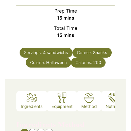
Prep Time
minutes
15
mins
Total Time
minutes
15
mins
Servings:
4
sandwichs
Course:
Snacks
Cuisine:
Halloween
Calories:
200
Ingredients
Equipment
Method
Nutrition
Ingredients
Method