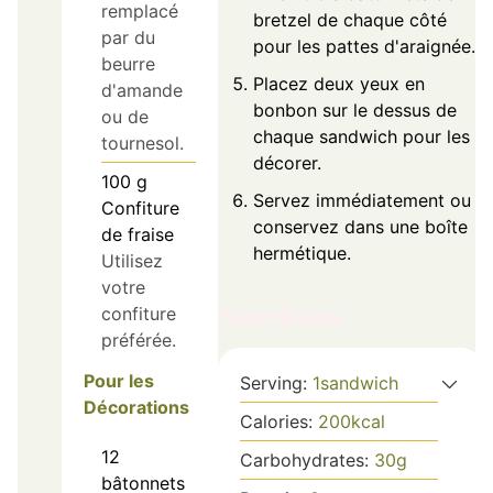
remplacé
bretzel de chaque côté
par du
pour les pattes d'araignée.
beurre
Placez deux yeux en
d'amande
bonbon sur le dessus de
ou de
chaque sandwich pour les
tournesol.
décorer.
100
g
Servez immédiatement ou
Confiture
conservez dans une boîte
de fraise
hermétique.
Utilisez
votre
Nutrition
confiture
préférée.
Pour les
Serving:
1
sandwich
Décorations
Calories:
200
kcal
12
Carbohydrates:
30
g
bâtonnets