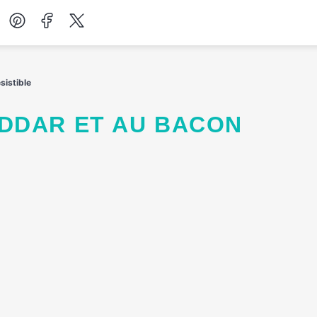
Desserts
sistible
Petit-déjeuner
Salades
Soupes