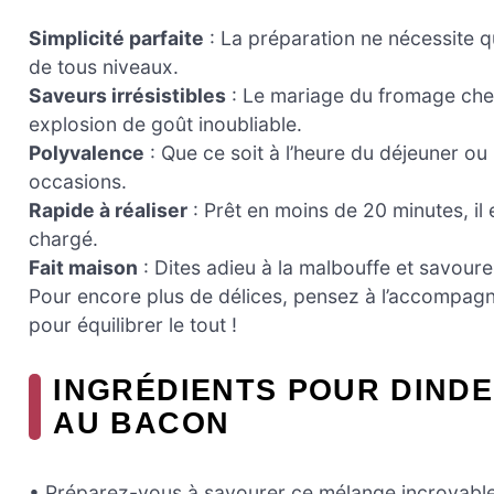
Simplicité parfaite
: La préparation ne nécessite q
de tous niveaux.
Saveurs irrésistibles
: Le mariage du fromage che
explosion de goût inoubliable.
Polyvalence
: Que ce soit à l’heure du déjeuner ou
occasions.
Rapide à réaliser
: Prêt en moins de 20 minutes, il
chargé.
Fait maison
: Dites adieu à la malbouffe et savour
Pour encore plus de délices, pensez à l’accompag
pour équilibrer le tout !
INGRÉDIENTS POUR DIND
AU BACON
• Préparez-vous à savourer ce mélange incroyable