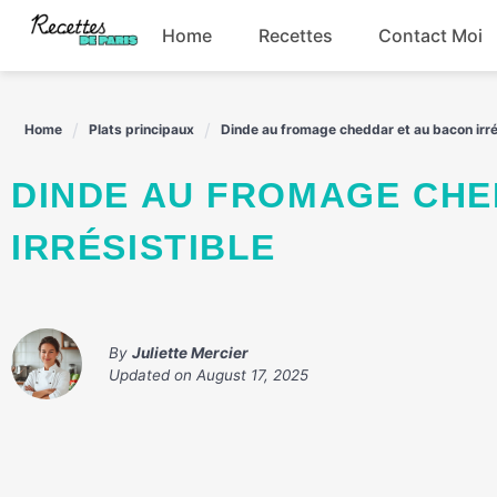
Skip
Home
Recettes
Contact Moi
to
content
Boissons
Home
Plats principaux
Dinde au fromage cheddar et au bacon irré
Entrées
DINDE AU FROMAGE CHEDDAR ET AU BACON
Plats principaux
IRRÉSISTIBLE
Snacks
By
Juliette Mercier
Updated on
August 17, 2025