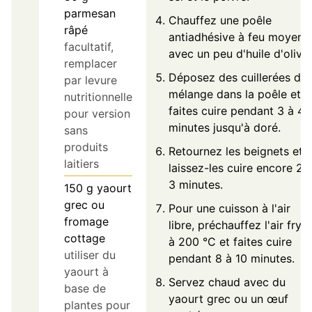
parmesan
Chauffez une poêle
râpé
antiadhésive à feu moyen
facultatif,
avec un peu d'huile d'olive.
remplacer
Déposez des cuillerées du
par levure
mélange dans la poêle et
nutritionnelle
faites cuire pendant 3 à 4
pour version
minutes jusqu'à doré.
sans
produits
Retournez les beignets et
laitiers
laissez-les cuire encore 2 
3 minutes.
150
g
yaourt
grec ou
Pour une cuisson à l'air
fromage
libre, préchauffez l'air fryer
cottage
à 200 °C et faites cuire
utiliser du
pendant 8 à 10 minutes.
yaourt à
Servez chaud avec du
base de
yaourt grec ou un œuf
plantes pour