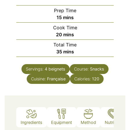
Prep Time
minutes
15
mins
Cook Time
minutes
20
mins
Total Time
minutes
35
mins
Servings:
4
beignets
Course:
Snacks
Cuisine:
Française
Calories:
120
Ingredients
Equipment
Method
Nutrition