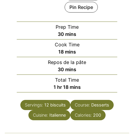
Pin Recipe
Prep Time
minutes
30
mins
Cook Time
minutes
18
mins
Repos de la pâte
minutes
30
mins
Total Time
hour
minutes
1
hr
18
mins
Servings:
12
biscuits
Course:
Desserts
Cuisine:
Italienne
Calories:
200