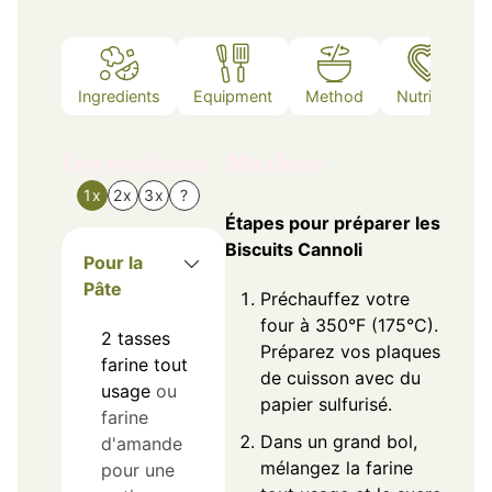
Ingredients
Equipment
Method
Nutrition
Ingredients
Method
1x
2x
3x
?
Étapes pour préparer les
Biscuits Cannoli
Pour la
Pâte
Préchauffez votre
four à 350°F (175°C).
2
tasses
Préparez vos plaques
farine tout
de cuisson avec du
usage
ou
papier sulfurisé.
farine
Dans un grand bol,
d'amande
mélangez la farine
pour une