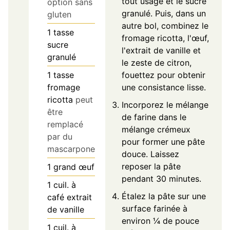
tout usage et le sucre
option sans
granulé. Puis, dans un
gluten
autre bol, combinez le
1
tasse
fromage ricotta, l'œuf,
sucre
l'extrait de vanille et
granulé
le zeste de citron,
fouettez pour obtenir
1
tasse
une consistance lisse.
fromage
ricotta
peut
Incorporez le mélange
être
de farine dans le
remplacé
mélange crémeux
par du
pour former une pâte
mascarpone
douce. Laissez
reposer la pâte
1
grand
œuf
pendant 30 minutes.
1
cuil. à
Étalez la pâte sur une
café
extrait
surface farinée à
de vanille
environ ¼ de pouce
1
cuil. à