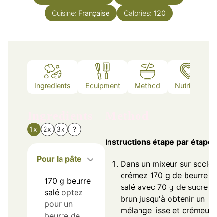
Cuisine:
Française
Calories:
120
Ingredients
Equipment
Method
Nutrition
Ingredients
Method
1x
2x
3x
?
Instructions étape par étape
Pour la pâte
Dans un mixeur sur socle,
crémez 170 g de beurre
170
g
beurre
salé avec 70 g de sucre
salé
optez
brun jusqu'à obtenir un
pour un
mélange lisse et crémeux,
beurre de