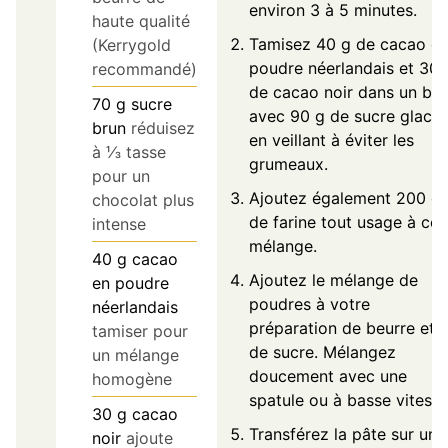
environ 3 à 5 minutes.
haute qualité
Tamisez 40 g de cacao e
(Kerrygold
poudre néerlandais et 30 
recommandé)
de cacao noir dans un bol
70
g
sucre
avec 90 g de sucre glacé,
brun
réduisez
en veillant à éviter les
à ⅓ tasse
grumeaux.
pour un
Ajoutez également 200 g
chocolat plus
de farine tout usage à ce
intense
mélange.
40
g
cacao
Ajoutez le mélange de
en poudre
poudres à votre
néerlandais
préparation de beurre et
tamiser pour
de sucre. Mélangez
un mélange
doucement avec une
homogène
spatule ou à basse vitesse
30
g
cacao
Transférez la pâte sur un
noir
ajoute