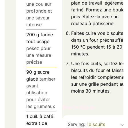
plan de travail légèrement
une couleur
fariné. Formez une boule
profonde et
puis étalez-la avec un
une saveur
rouleau à pâtisserie.
intense
Faites cuire vos biscuits
200
g
farine
dans un four préchauffé à
tout usage
150 °C pendant 15 à 20
pesez pour
minutes.
une mesure
précise
Une fois cuits, sortez les
biscuits du four et laissez
90
g
sucre
les refroidir complètemen
glacé
tamiser
sur une grille pendant au
avant
moins 30 minutes.
utilisation
pour éviter
Nutrition
les grumeaux
1
cuil. à café
extrait de
Serving:
1
biscuits