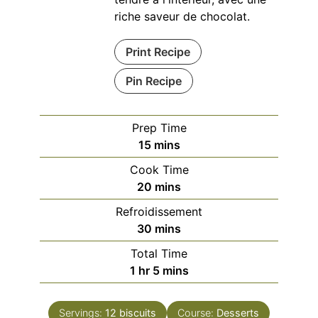
riche saveur de chocolat.
Print Recipe
Pin Recipe
Prep Time
minutes
15
mins
Cook Time
minutes
20
mins
Refroidissement
minutes
30
mins
Total Time
hour
minutes
1
hr
5
mins
Servings:
12
biscuits
Course:
Desserts