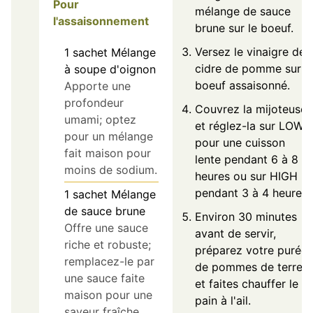
Pour
mélange de sauce
l'assaisonnement
brune sur le boeuf.
Versez le vinaigre de
1
sachet
Mélange
cidre de pomme sur l
à soupe d'oignon
boeuf assaisonné.
Apporte une
profondeur
Couvrez la mijoteuse
umami; optez
et réglez-la sur LOW
pour un mélange
pour une cuisson
fait maison pour
lente pendant 6 à 8
moins de sodium.
heures ou sur HIGH
pendant 3 à 4 heures.
1
sachet
Mélange
de sauce brune
Environ 30 minutes
Offre une sauce
avant de servir,
riche et robuste;
préparez votre purée
remplacez-le par
de pommes de terre
une sauce faite
et faites chauffer le
maison pour une
pain à l'ail.
saveur fraîche.