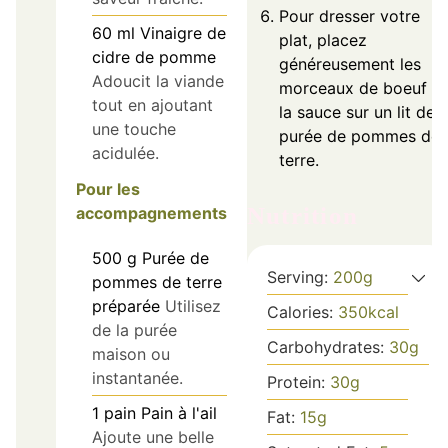
Pour dresser votre
60
ml
Vinaigre de
plat, placez
cidre de pomme
généreusement les
Adoucit la viande
morceaux de boeuf et
tout en ajoutant
la sauce sur un lit de
une touche
purée de pommes de
acidulée.
terre.
Pour les
Nutrition
accompagnements
500
g
Purée de
Serving:
200
g
pommes de terre
préparée
Utilisez
Calories:
350
kcal
de la purée
Carbohydrates:
30
g
maison ou
instantanée.
Protein:
30
g
1
pain
Pain à l'ail
Fat:
15
g
Ajoute une belle