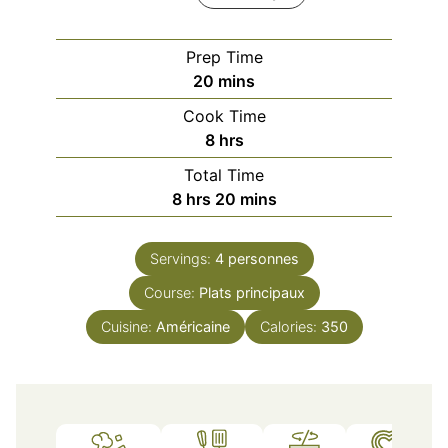
Prep Time
minutes
20
mins
Cook Time
hours
8
hrs
Total Time
hours
minutes
8
hrs
20
mins
Servings:
4
personnes
Course:
Plats principaux
Cuisine:
Américaine
Calories:
350