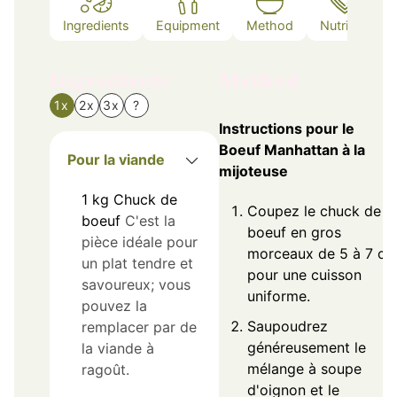
Ingredients
Equipment
Method
Nutrition
Ingredients
Method
1x
2x
3x
?
Instructions pour le
Boeuf Manhattan à la
Pour la viande
mijoteuse
1
kg
Chuck de
Coupez le chuck de
boeuf
C'est la
boeuf en gros
pièce idéale pour
morceaux de 5 à 7 c
un plat tendre et
pour une cuisson
savoureux; vous
uniforme.
pouvez la
Saupoudrez
remplacer par de
généreusement le
la viande à
mélange à soupe
ragoût.
d'oignon et le