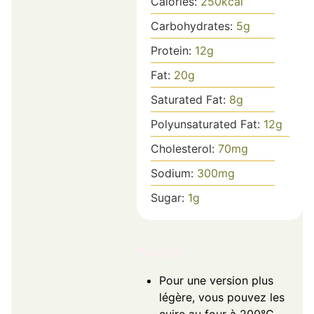
Calories:
250
kcal
Carbohydrates:
5
g
Protein:
12
g
Fat:
20
g
Saturated Fat:
8
g
Polyunsaturated Fat:
12
g
Cholesterol:
70
mg
Sodium:
300
mg
Sugar:
1
g
Notes
Pour une version plus
légère, vous pouvez les
cuire au four à 200°C