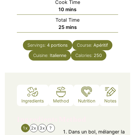
Cook Time
minutes
10
mins
Total Time
minutes
25
mins
Servings:
4
portions
Course:
Apéritif
Cuisine:
Italienne
Calories:
250
Ingredients
Method
Nutrition
Notes
Ingredients
Method
1x
2x
3x
?
Dans un bol, mélanger la