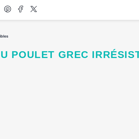
Desserts
ibles
Petit-déjeuner
AU POULET GREC IRRÉSIS
Salades
Soupes