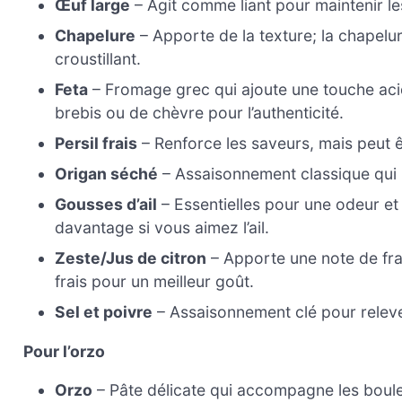
Œuf large
– Agit comme liant pour maintenir l
Chapelure
– Apporte de la texture; la chapelu
croustillant.
Feta
– Fromage grec qui ajoute une touche acid
brebis ou de chèvre pour l’authenticité.
Persil frais
– Renforce les saveurs, mais peut êt
Origan séché
– Assaisonnement classique qui 
Gousses d’ail
– Essentielles pour une odeur et u
davantage si vous aimez l’ail.
Zeste/Jus de citron
– Apporte une note de fraîc
frais pour un meilleur goût.
Sel et poivre
– Assaisonnement clé pour relever
Pour l’orzo
Orzo
– Pâte délicate qui accompagne les boule