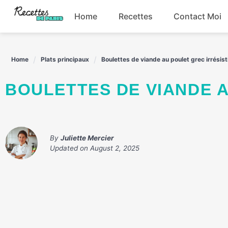
Skip
Home
Recettes
Contact Moi
to
content
Boissons
Home
Plats principaux
Boulettes de viande au poulet grec irrésist
Entrées
BOULETTES DE VIANDE 
Plats principaux
Snacks
By
Juliette Mercier
Updated on
August 2, 2025