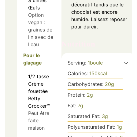
3
unités
décoratif tandis que le
Œufs
chocolat est encore
Option
humide. Laissez reposer
vegan :
pour durcir.
graines de
lin avec de
Nutrition
l'eau
Pour le
Serving:
1
boule
glaçage
Calories:
150
kcal
1/2
tasse
Crème
Carbohydrates:
20
g
fouettée
Protein:
2
g
Betty
Fat:
7
g
Crocker™
Peut être
Saturated Fat:
3
g
faite
Polyunsaturated Fat:
1
g
maison