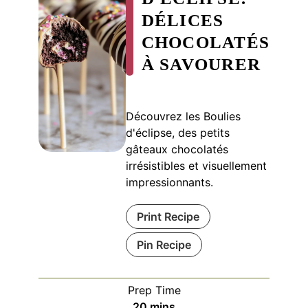
DÉLICES
CHOCOLATÉS
À SAVOURER
Découvrez les Boulies
d'éclipse, des petits
gâteaux chocolatés
irrésistibles et visuellement
impressionnants.
Print Recipe
Pin Recipe
Prep Time
minutes
20
mins