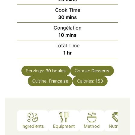
Cook Time
minutes
30
mins
Congélation
minutes
10
mins
Total Time
hour
1
hr
Servings:
30
boules
Course:
Desserts
Cuisine:
Française
Calories:
150
Ingredients
Equipment
Method
Nutrition