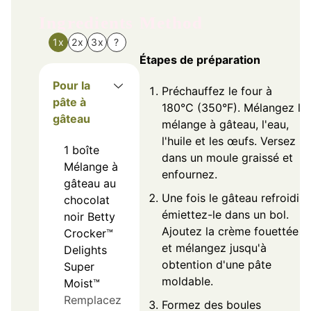
Ingredients
Method
1x
2x
3x
?
Étapes de préparation
Pour la
Préchauffez le four à
pâte à
180°C (350°F). Mélangez le
gâteau
mélange à gâteau, l'eau,
l'huile et les œufs. Versez
1
boîte
dans un moule graissé et
Mélange à
enfournez.
gâteau au
Une fois le gâteau refroidi,
chocolat
émiettez-le dans un bol.
noir Betty
Ajoutez la crème fouettée
Crocker™
et mélangez jusqu'à
Delights
obtention d'une pâte
Super
moldable.
Moist™
Remplacez
Formez des boules