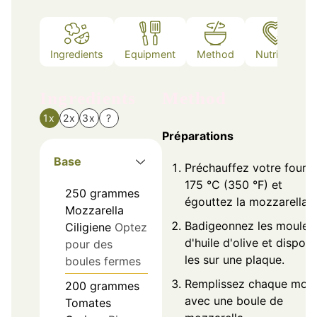
Ingredients
Equipment
Method
Nutrition
Ingredients
Method
1x
2x
3x
?
Préparations
Base
Préchauffez votre four à
175 °C (350 °F) et
250
grammes
égouttez la mozzarella.
Mozzarella
Badigeonnez les moules
Ciligiene
Optez
d'huile d'olive et dispos
pour des
les sur une plaque.
boules fermes
Remplissez chaque mou
200
grammes
avec une boule de
Tomates