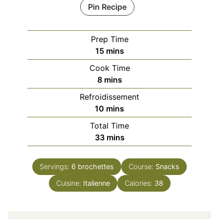
Pin Recipe
Prep Time
minutes
15
mins
Cook Time
minutes
8
mins
Refroidissement
minutes
10
mins
Total Time
minutes
33
mins
Servings:
6
brochettes
Course:
Snacks
Cuisine:
Italienne
Calories:
38