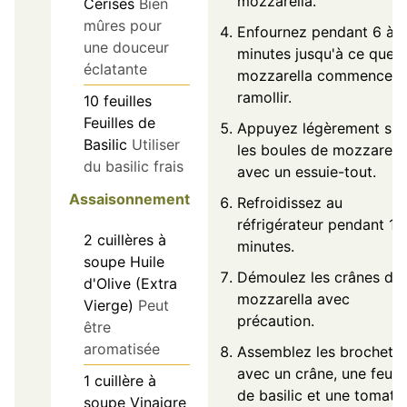
mozzarella.
Cerises
Bien
mûres pour
Enfournez pendant 6 à 
une douceur
minutes jusqu'à ce que l
éclatante
mozzarella commence à
ramollir.
10
feuilles
Feuilles de
Appuyez légèrement sur
Basilic
Utiliser
les boules de mozzarell
du basilic frais
avec un essuie-tout.
Assaisonnement
Refroidissez au
réfrigérateur pendant 10
2
cuillères à
minutes.
soupe
Huile
Démoulez les crânes de
d'Olive (Extra
mozzarella avec
Vierge)
Peut
précaution.
être
aromatisée
Assemblez les brochette
avec un crâne, une feuill
1
cuillère à
de basilic et une tomate
soupe
Vinaigre