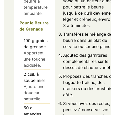
socle ou un batteur à main
beurre à
pour battre le beurre
température
jusqu'à ce qu'il devienne
ambiante.
léger et crémeux, environ
Pour le Beurre
3 à 5 minutes.
de Grenade
Transférez le mélange de
beurre dans un plat de
100
g
grains
service ou sur une planche
de grenade
Apportent
Ajoutez des garnitures
une touche
complémentaires sur le
acidulée.
dessus de chaque variété.
2
cuil. à
Proposez des tranches de
soupe
miel
baguette fraîche, des
Ajoute une
crackers ou des crostinis 
douceur
côté.
naturelle.
Si vous avez des restes,
50
g
pensez à conserver vos
amandes