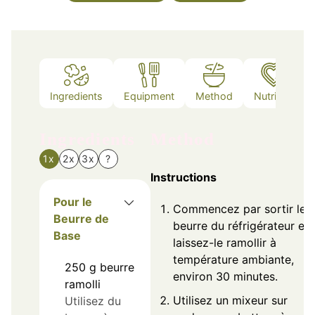
Ingredients
Equipment
Method
Nutrition
Ingredients
Method
1x
2x
3x
?
Instructions
Pour le
Commencez par sortir le
Beurre de
beurre du réfrigérateur et
Base
laissez-le ramollir à
température ambiante,
250
g
beurre
environ 30 minutes.
ramolli
Utilisez un mixeur sur
Utilisez du