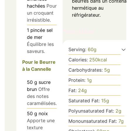
beurres dans un contenant
hachées
Pour
hermétique au
un croquant
réfrigérateur.
irrésistible.
1
pincée
sel
Nutrition
de mer
Équilibre les
Serving:
60
g
saveurs.
Calories:
250
kcal
Pour le Beurre
à la Cannelle
Carbohydrates:
5
g
Protein:
1
g
50
g
sucre
brun
Offre
Fat:
24
g
des notes
Saturated Fat:
15
g
caramélisées.
Polyunsaturated Fat:
2
g
50
g
noix
Apporte une
Monounsaturated Fat:
7
g
texture