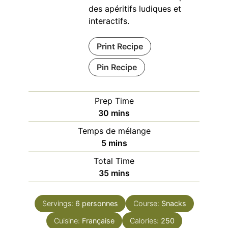
des apéritifs ludiques et
interactifs.
Print Recipe
Pin Recipe
Prep Time
minutes
30
mins
Temps de mélange
minutes
5
mins
Total Time
minutes
35
mins
Servings:
6
personnes
Course:
Snacks
Cuisine:
Française
Calories:
250