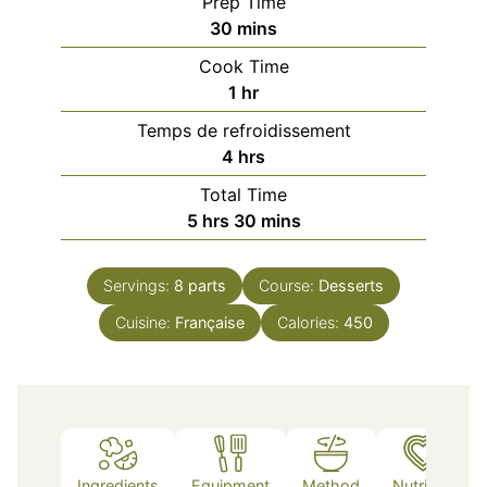
Prep Time
minutes
30
mins
Cook Time
hour
1
hr
Temps de refroidissement
hours
4
hrs
Total Time
hours
minutes
5
hrs
30
mins
Servings:
8
parts
Course:
Desserts
Cuisine:
Française
Calories:
450
Ingredients
Equipment
Method
Nutrition