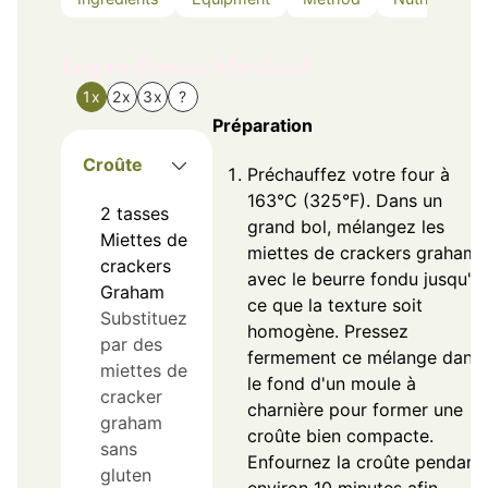
Ingredients
Method
1x
2x
3x
?
Préparation
Croûte
Préchauffez votre four à
163°C (325°F). Dans un
2
tasses
grand bol, mélangez les
Miettes de
miettes de crackers graham
crackers
avec le beurre fondu jusqu'à
Graham
ce que la texture soit
Substituez
homogène. Pressez
par des
fermement ce mélange dans
miettes de
le fond d'un moule à
cracker
charnière pour former une
graham
croûte bien compacte.
sans
Enfournez la croûte pendant
gluten
environ 10 minutes afin