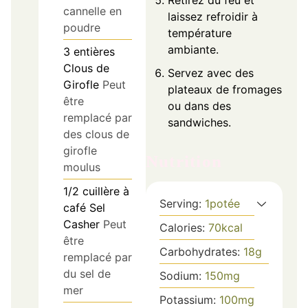
Retirez du feu et
cannelle en
laissez refroidir à
poudre
température
ambiante.
3
entières
Clous de
Servez avec des
Girofle
Peut
plateaux de fromages
être
ou dans des
remplacé par
sandwiches.
des clous de
girofle
Nutrition
moulus
1/2
cuillère à
Serving:
1
potée
café
Sel
Casher
Peut
Calories:
70
kcal
être
Carbohydrates:
18
g
remplacé par
du sel de
Sodium:
150
mg
mer
Potassium:
100
mg