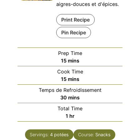
aigres-douces et d'épices.
Print Recipe
Pin Recipe
Prep Time
minutes
15
mins
Cook Time
minutes
15
mins
Temps de Refroidissement
minutes
30
mins
Total Time
hour
1
hr
Servings:
4
potées
Course:
Snacks