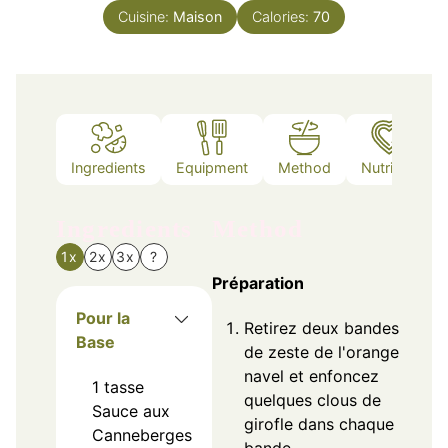
Cuisine:
Maison
Calories:
70
Ingredients
Equipment
Method
Nutrition
Ingredients
Method
1x
2x
3x
?
Préparation
Pour la
Retirez deux bandes
Base
de zeste de l'orange
navel et enfoncez
1
tasse
quelques clous de
Sauce aux
girofle dans chaque
Canneberges