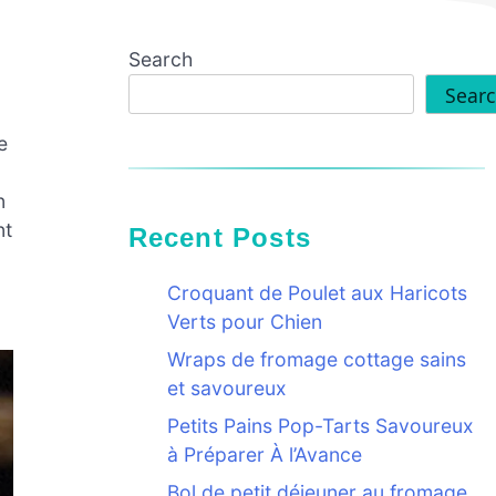
Search
Sear
e
n
nt
Recent Posts
Croquant de Poulet aux Haricots
Verts pour Chien
Wraps de fromage cottage sains
et savoureux
Petits Pains Pop-Tarts Savoureux
à Préparer À l’Avance
Bol de petit déjeuner au fromage