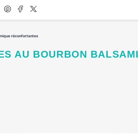
Desserts
mique réconfortantes
Petit-déjeuner
Salades
Soupes