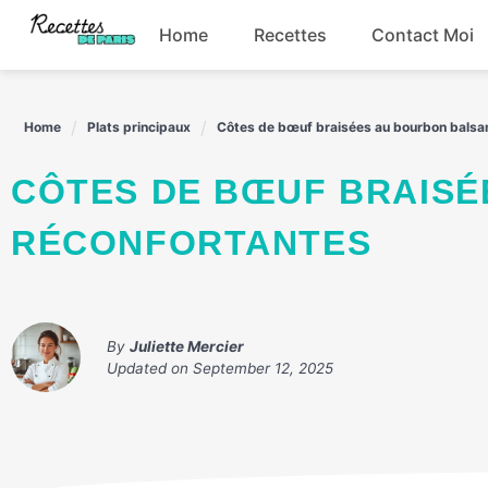
Skip
Home
Recettes
Contact Moi
to
content
Boissons
Home
Plats principaux
Côtes de bœuf braisées au bourbon balsa
Entrées
CÔTES DE BŒUF BRAISÉES AU BOURBON BALSAMIQUE
Plats principaux
RÉCONFORTANTES
Snacks
By
Juliette Mercier
Updated on
September 12, 2025