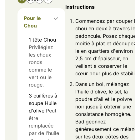
Instructions
Pour le
Commencez par couper le
Chou
chou en deux à travers le
pédoncule. Posez chaque
1
tête
Chou
moitié à plat et découpez-
Privilégiez
le en quartiers d'environ
les choux
2,5 cm d'épaisseur, en
ronds
veillant à conserver le
comme le
cœur pour plus de stabilité
vert ou le
Dans un bol, mélangez
rouge.
l'huile d'olive, le sel, la
3
cuillères à
poudre d'ail et le poivre
soupe
Huile
noir jusqu'à obtenir une
d'olive
Peut
consistance homogène.
être
Badigeonnez
remplacée
généreusement ce mélang
par de l'huile
sur les deux côtés des