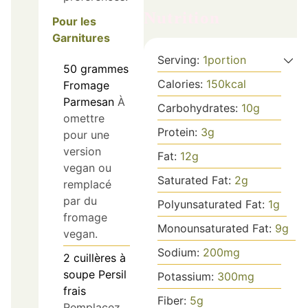
Nutrition
Pour les
Garnitures
Serving:
1
portion
50
grammes
Calories:
150
kcal
Fromage
Parmesan
À
Carbohydrates:
10
g
omettre
Protein:
3
g
pour une
version
Fat:
12
g
vegan ou
Saturated Fat:
2
g
remplacé
par du
Polyunsaturated Fat:
1
g
fromage
Monounsaturated Fat:
9
g
vegan.
Sodium:
200
mg
2
cuillères à
soupe
Persil
Potassium:
300
mg
frais
Fiber:
5
g
Remplacez