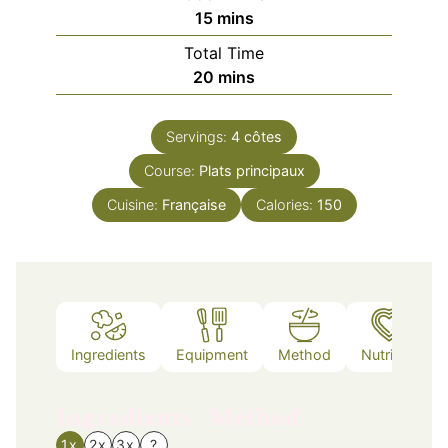
minutes
15
mins
Total Time
minutes
20
mins
Servings:
4
côtes
Course:
Plats principaux
Cuisine:
Française
Calories:
150
Ingredients
Equipment
Method
Nutrition
Ingredients
Method
1x
2x
3x
?