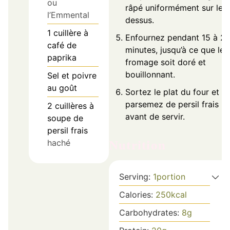
ou
râpé uniformément sur le
l’Emmental
dessus.
1
cuillère à
Enfournez pendant 15 à 2
café de
minutes, jusqu’à ce que le
paprika
fromage soit doré et
bouillonnant.
Sel et poivre
au goût
Sortez le plat du four et
parsemez de persil frais
2
cuillères à
avant de servir.
soupe de
persil frais
haché
Nutrition
Serving:
1
portion
Calories:
250
kcal
Carbohydrates:
8
g