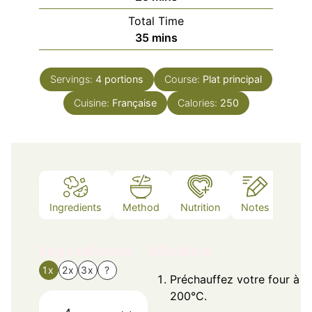
Total Time
minutes
35
mins
Servings:
4
portions
Course:
Plat principal
Cuisine:
Française
Calories:
250
Ingredients
Method
Nutrition
Notes
Ingredients
Method
1x
2x
3x
?
Préchauffez votre four à
200°C.