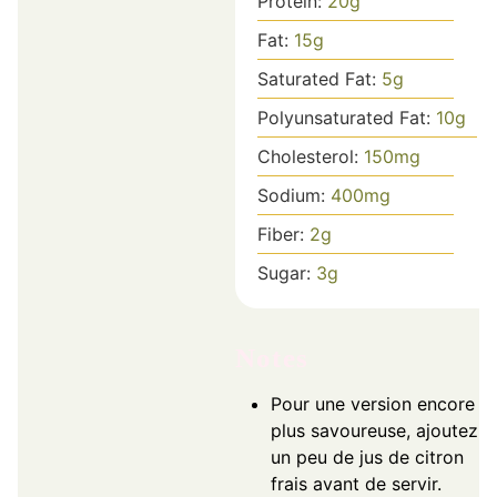
Protein:
20
g
Fat:
15
g
Saturated Fat:
5
g
Polyunsaturated Fat:
10
g
Cholesterol:
150
mg
Sodium:
400
mg
Fiber:
2
g
Sugar:
3
g
Notes
Pour une version encore
plus savoureuse, ajoutez
un peu de jus de citron
frais avant de servir.