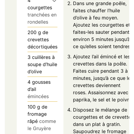
4
Dans une grande poêle,
courgettes
faites chauffer l’huile
tranchées en
d’olive à feu moyen.
rondelles
Ajoutez les courgettes et
faites-les sauter pendant
200
g
de
environ 5 minutes jusqu’à
crevettes
ce qu’elles soient tendres.
décortiquées
Ajoutez l’ail émincé et les
3
cuillères à
crevettes dans la poêle.
soupe d’huile
Faites cuire pendant 3 à 4
d’olive
minutes, jusqu’à ce que les
4
gousses
crevettes deviennent
d’ail
roses. Assaisonnez avec le
émincées
paprika, le sel et le poivre.
100
g
de
Disposez le mélange de
fromage
courgettes et de crevettes
râpé
comme
dans un plat à gratin.
le Gruyère
Saupoudrez le fromage