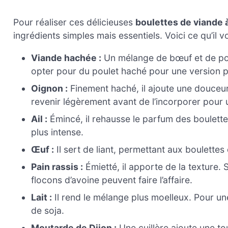
Pour réaliser ces délicieuses
boulettes de viande à
ingrédients simples mais essentiels. Voici ce qu’il vo
Viande hachée :
Un mélange de bœuf et de por
opter pour du poulet haché pour une version p
Oignon :
Finement haché, il ajoute une douceur
revenir légèrement avant de l’incorporer pour
Ail :
Émincé, il rehausse le parfum des boulettes
plus intense.
Œuf :
Il sert de liant, permettant aux boulette
Pain rassis :
Émietté, il apporte de la texture.
flocons d’avoine peuvent faire l’affaire.
Lait :
Il rend le mélange plus moelleux. Pour une
de soja.
Moutarde de Dijon :
Une cuillère ajoute une t