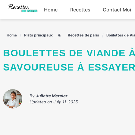
Skip
Home
Recettes
Contact Moi
to
content
Boissons
Home
Plats principaux
Recettes de paris
Boulettes de Vi
Entrées
BOULETTES DE VIANDE À LA FRANÇAISE : RECETTE
Plats principaux
SAVOUREUSE À ESSAYER
Snacks
By
Juliette Mercier
Updated on
July 11, 2025