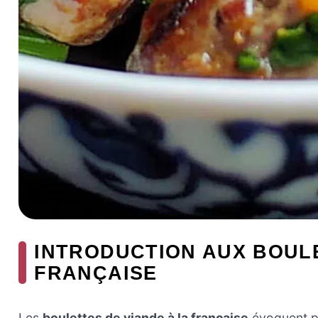
INTRODUCTION AUX BOULE
FRANÇAISE
Les
boulettes de viande à la française
évoquent po