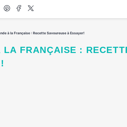
Desserts
ande à la Française : Recette Savoureuse à Essayer!
Petit-déjeuner
Salades
!
Soupes