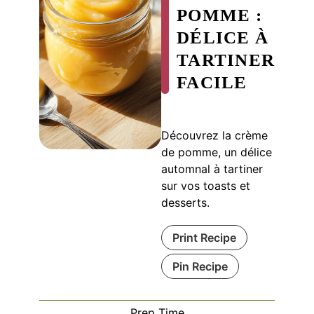
POMME :
DÉLICE À
TARTINER
FACILE
Découvrez la crème
de pomme, un délice
automnal à tartiner
sur vos toasts et
desserts.
Print Recipe
Pin Recipe
Prep Time