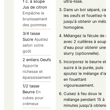
1
c. à soupe
ultra-lisse.
Jus de citron
Dans un bol séparé, cas
Empêche le
les oeufs et fouettez-les
brunissement
jusqu'à obtenir un mélan
des pommes
homogène.
3/4
tasse
Mélangez la fécule de m
Sucre
Ajustez
avec 2 cuillères à soupe
selon votre
d'eau pour obtenir une
goût
slurry (optionnelle).
2
entiers
Oeufs
Incorporez le beurre et l
Apporte
sucre à la purée, puis
richesse et
ajoutez le mélange d'œu
épaississement
en fouettant
vigoureusement.
1/2
tasse
Beurre
En
Cuisez à feu doux le
cubes pour
mélange pendant 15 à 2
crémeux
minutes jusqu'à obtenir 