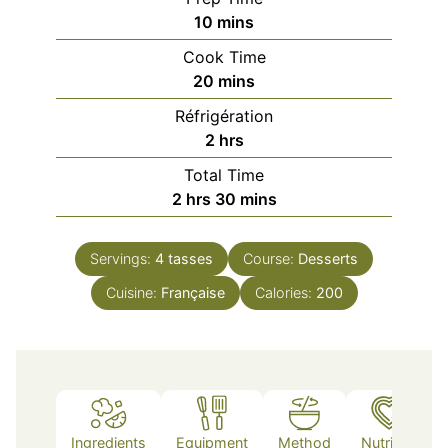
minutes
10
mins
Cook Time
minutes
20
mins
Réfrigération
hours
2
hrs
Total Time
hours
minutes
2
hrs
30
mins
Servings:
4
tasses
Course:
Desserts
Cuisine:
Française
Calories:
200
Ingredients
Equipment
Method
Nutrition