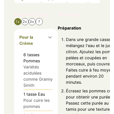
Ingredients
Method
1x
2x
3x
?
Préparation
Pour la
Dans une grande cassero
Crème
mélangez l'eau et le jus 
citron. Ajoutez les pom
6
tasses
pelées et coupées en
Pommes
morceaux, puis couvrez.
Variétés
Faites cuire à feu moyen
acidulées
pendant environ 20
comme Granny
minutes.
Smith
Écrasez les pommes cui
1
tasse
Eau
pour obtenir une purée.
Pour cuire les
Passez cette purée au
pommes
tamis pour une texture