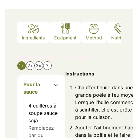
Ingredients
Equipment
Method
Nutrition
Ingredients
Method
1x
2x
3x
?
Instructions
Pour la
Chauffer l'huile dans une
sauce
grande poêle à feu moyen.
Lorsque l'huile commence
4
cuillères à
à scintiller, elle est prête
soupe
sauce
pour la cuisson.
soja
Ajouter l'ail finement hach
Remplacez
dans la poêle et le faire
par du