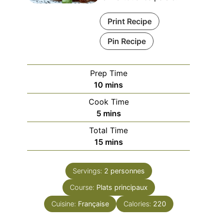
Print Recipe
Pin Recipe
Prep Time
minutes
10
mins
Cook Time
minutes
5
mins
Total Time
minutes
15
mins
Servings:
2
personnes
Course:
Plats principaux
Cuisine:
Française
Calories:
220