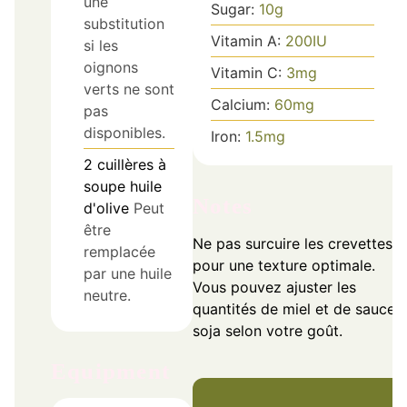
une
Sugar:
10
g
substitution
Vitamin A:
200
IU
si les
oignons
Vitamin C:
3
mg
verts ne sont
Calcium:
60
mg
pas
disponibles.
Iron:
1.5
mg
2
cuillères à
soupe
huile
Notes
d'olive
Peut
être
Ne pas surcuire les crevettes
remplacée
pour une texture optimale.
par une huile
Vous pouvez ajuster les
neutre.
quantités de miel et de sauce
soja selon votre goût.
Equipment