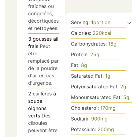
Nutrition
fraîches ou
congelées,
décortiquées
Serving:
1
portion
et nettoyées.
Calories:
220
kcal
3
gousses
ail
Carbohydrates:
18
g
frais
Peut
être
Protein:
25
g
remplacé par
Fat:
8
g
de la poudre
d'ail en cas
Saturated Fat:
1
g
d'urgence.
Polyunsaturated Fat:
2
g
2
cuillères à
Monounsaturated Fat:
5
g
soupe
Cholesterol:
170
mg
oignons
verts
Des
Sodium:
900
mg
ciboules
Potassium:
200
mg
peuvent être