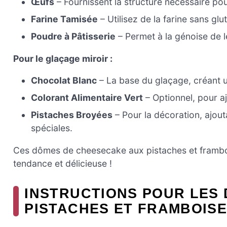
Œufs
– Fournissent la structure nécessaire pou
Farine Tamisée
– Utilisez de la farine sans gl
Poudre à Pâtisserie
– Permet à la génoise de l
Pour le glaçage miroir :
Chocolat Blanc
– La base du glaçage, créant u
Colorant Alimentaire Vert
– Optionnel, pour a
Pistaches Broyées
– Pour la décoration, ajou
spéciales.
Ces dômes de cheesecake aux pistaches et framboise
tendance et délicieuse !
INSTRUCTIONS POUR LES
PISTACHES ET FRAMBOIS