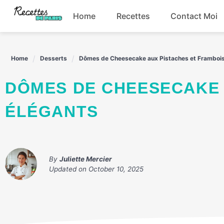
Skip
Home
Recettes
Contact Moi
to
content
Boissons
Home
Desserts
Dômes de Cheesecake aux Pistaches et Frambois
Entrées
DÔMES DE CHEESECAKE AUX PISTACHES ET FRAMBOISES
Plats principaux
ÉLÉGANTS
Snacks
By
Juliette Mercier
Updated on
October 10, 2025