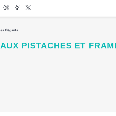
Desserts
es Élégants
Petit-déjeuner
Salades
Soupes