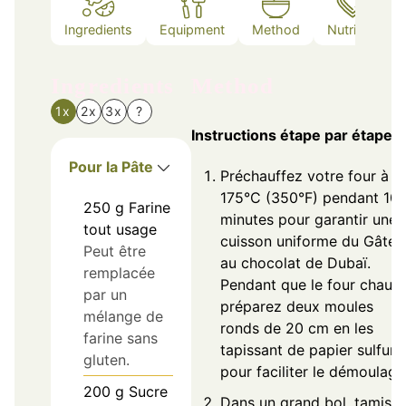
Ingredients
Equipment
Method
Nutrition
Ingredients
Method
1x
2x
3x
?
Instructions étape par étape
Pour la Pâte
Préchauffez votre four à
175°C (350°F) pendant 10
250
g
Farine
minutes pour garantir une
tout usage
cuisson uniforme du Gâtea
Peut être
au chocolat de Dubaï.
remplacée
Pendant que le four chauff
par un
préparez deux moules
mélange de
ronds de 20 cm en les
farine sans
tapissant de papier sulfuri
gluten.
pour faciliter le démoulage
200
g
Sucre
Dans un grand bol, tamise