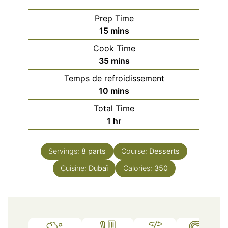
Prep Time
minutes
15
mins
Cook Time
minutes
35
mins
Temps de refroidissement
minutes
10
mins
Total Time
hour
1
hr
Servings:
8
parts
Course:
Desserts
Cuisine:
Dubaï
Calories:
350