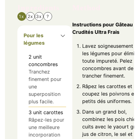
Ingredients
Method
1x
2x
3x
?
Instructions pour Gâteau d
Crudités Ultra Frais
Pour les
légumes
Lavez soigneusement t
les légumes pour élimin
2
unit
toute impureté. Pelez le
concombres
concombres avant de le
Tranchez
trancher finement.
finement pour
Râpez les carottes et
une
coupez les poivrons en
superposition
petits dés uniformes.
plus facile.
Dans un grand bol,
3
unit
carottes
combinez les pois chic
Râpez-les pour
cuits avec le yaourt grec
une meilleure
jus de citron, le sel et le
incorporation