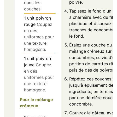
poivre.
dans les
couches.
Tapissez le fond d'un m
à charnière avec du film
1
unit
poivron
plastique et disposez le
rouge
Coupez
tranches de concombre
en dés
le fond.
uniformes pour
une texture
Étalez une couche du
homogène.
mélange crémeux sur le
concombres, suivie d'u
1
unit
poivron
portion de carottes râp
jaune
Coupez
puis de dés de poivron.
en dés
uniformes pour
Répétez ces couches
une texture
jusqu'à épuisement des
homogène.
ingrédients, en terminan
par une dernière couch
Pour le mélange
concombre.
crémeux
Couvrez le gâteau avec