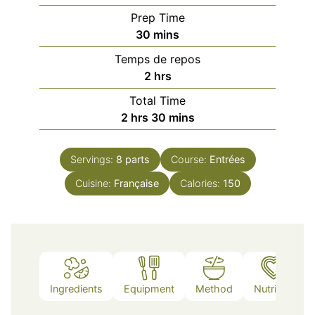
Prep Time
minutes
30
mins
Temps de repos
hours
2
hrs
Total Time
hours
minutes
2
hrs
30
mins
Servings:
8
parts
Course:
Entrées
Cuisine:
Française
Calories:
150
Ingredients
Equipment
Method
Nutrition