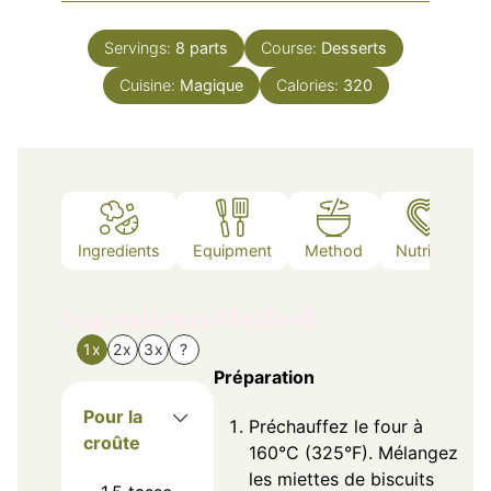
Servings:
8
parts
Course:
Desserts
Cuisine:
Magique
Calories:
320
Ingredients
Equipment
Method
Nutrition
Ingredients
Method
1x
2x
3x
?
Préparation
Pour la
Préchauffez le four à
croûte
160°C (325°F). Mélangez
les miettes de biscuits