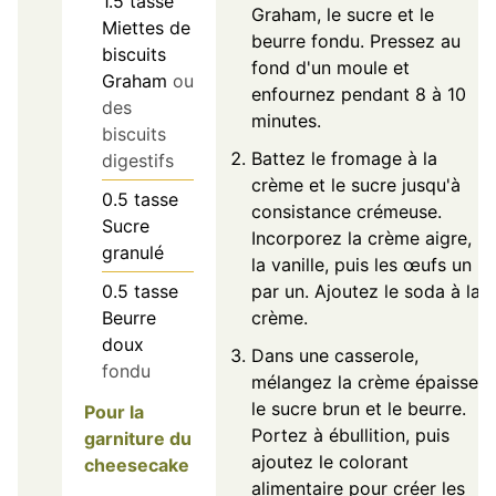
1.5
tasse
Graham, le sucre et le
Miettes de
beurre fondu. Pressez au
biscuits
fond d'un moule et
Graham
ou
enfournez pendant 8 à 10
des
minutes.
biscuits
Battez le fromage à la
digestifs
crème et le sucre jusqu'à
0.5
tasse
consistance crémeuse.
Sucre
Incorporez la crème aigre,
granulé
la vanille, puis les œufs un
par un. Ajoutez le soda à la
0.5
tasse
crème.
Beurre
doux
Dans une casserole,
fondu
mélangez la crème épaisse,
le sucre brun et le beurre.
Pour la
Portez à ébullition, puis
garniture du
ajoutez le colorant
cheesecake
alimentaire pour créer les