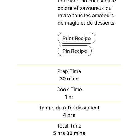
Poudlard, un cheesecake
coloré et savoureux qui
ravira tous les amateurs
de magie et de desserts.
Print Recipe
Pin Recipe
Prep Time
minutes
30
mins
Cook Time
hour
1
hr
Temps de refroidissement
hours
4
hrs
Total Time
hours
minutes
5
hrs
30
mins