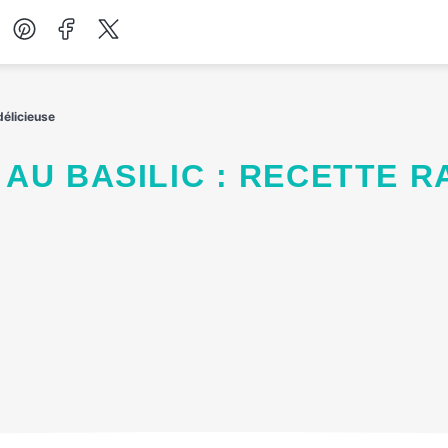
Desserts
délicieuse
Petit-déjeuner
Salades
Soupes