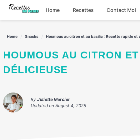
Skip
Home
Recettes
Contact Moi
to
content
Boissons
Home
Snacks
Houmous au citron et au basilic : Recette rapide et 
Entrées
HOUMOUS AU CITRON ET AU BASILIC : RECETTE RAPIDE ET
Plats principaux
DÉLICIEUSE
Snacks
By
Juliette Mercier
Updated on
August 4, 2025