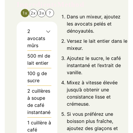
Ingredients
Method
1x
2x
3x
?
Dans un mixeur, ajoutez
les avocats pelés et
dénoyautés.
2
avocats
Versez le lait entier dans le
mûrs
mixeur.
500
ml
de
Ajoutez le sucre, le café
lait entier
instantané et l’extrait de
vanille.
100
g
de
sucre
Mixez à vitesse élevée
jusqu’à obtenir une
2
cuillères
consistance lisse et
à soupe
crémeuse.
de café
instantané
Si vous préférez une
boisson plus fraîche,
1
cuillère à
ajoutez des glaçons et
café