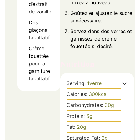
mixez à nouveau.
d’extrait
de vanille
Goûtez et ajustez le sucre
si nécessaire.
Des
glaçons
Servez dans des verres et
facultatif
garnissez de crème
fouettée si désiré.
Crème
fouettée
Nutrition
pour la
garniture
facultatif
Serving:
1
verre
Calories:
300
kcal
Carbohydrates:
30
g
Protein:
6
g
Fat:
20
g
Saturated Fat:
3
g