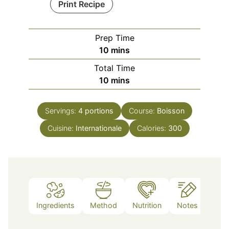
Print Recipe
Prep Time
minutes
10
mins
Total Time
minutes
10
mins
Servings:
4
portions
Course:
Boisson
Cuisine:
Internationale
Calories:
300
Ingredients
Method
Nutrition
Notes