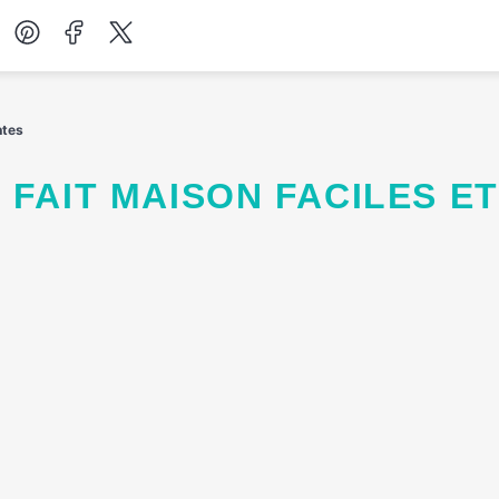
Desserts
ntes
Petit-déjeuner
Salades
Soupes