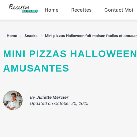
Skip
Home
Recettes
Contact Moi
to
content
Boissons
Home
Snacks
Mini pizzas Halloween fait maison faciles et amusa
Entrées
MINI PIZZAS HALLOWEEN FAIT MAISON FACILES ET
Plats principaux
AMUSANTES
Snacks
By
Juliette Mercier
Updated on
October 20, 2025