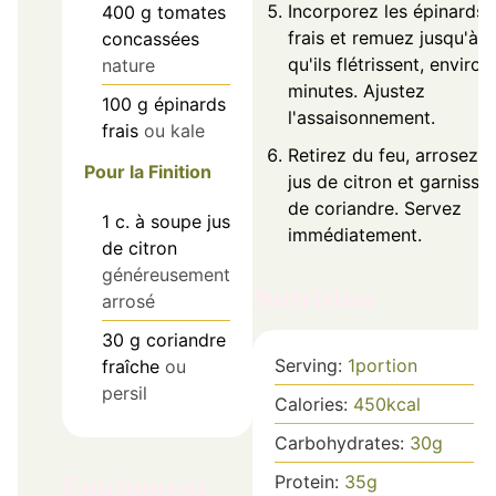
Incorporez les épinards
400
g
tomates
frais et remuez jusqu'à c
concassées
qu'ils flétrissent, environ
nature
minutes. Ajustez
100
g
épinards
l'assaisonnement.
frais
ou kale
Retirez du feu, arrosez 
Pour la Finition
jus de citron et garnisse
de coriandre. Servez
1
c. à soupe
jus
immédiatement.
de citron
généreusement
Nutrition
arrosé
30
g
coriandre
Serving:
1
portion
fraîche
ou
persil
Calories:
450
kcal
Carbohydrates:
30
g
Protein:
35
g
Equipment