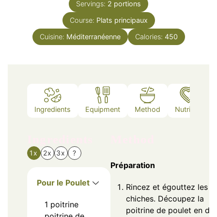
Servings:
2
portions
Course:
Plats principaux
Cuisine:
Méditerranéenne
Calories:
450
Ingredients
Equipment
Method
Nutrition
Ingredients
Method
1x
2x
3x
?
Préparation
Pour le Poulet
Rincez et égouttez les p
chiches. Découpez la
1
poitrine
poitrine de poulet en dé
poitrine de