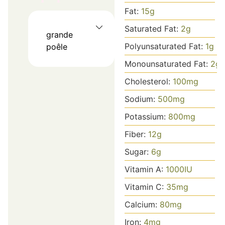
Fat:
15
g
Saturated Fat:
2
g
grande
Polyunsaturated Fat:
1
g
poêle
Monounsaturated Fat:
2
g
Cholesterol:
100
mg
Sodium:
500
mg
Potassium:
800
mg
Fiber:
12
g
Sugar:
6
g
Vitamin A:
1000
IU
Vitamin C:
35
mg
Calcium:
80
mg
Iron:
4
mg