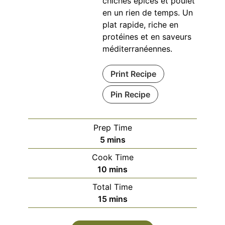
chiches épicés et poulet
en un rien de temps. Un
plat rapide, riche en
protéines et en saveurs
méditerranéennes.
Print Recipe
Pin Recipe
Prep Time
minutes
5
mins
Cook Time
minutes
10
mins
Total Time
minutes
15
mins