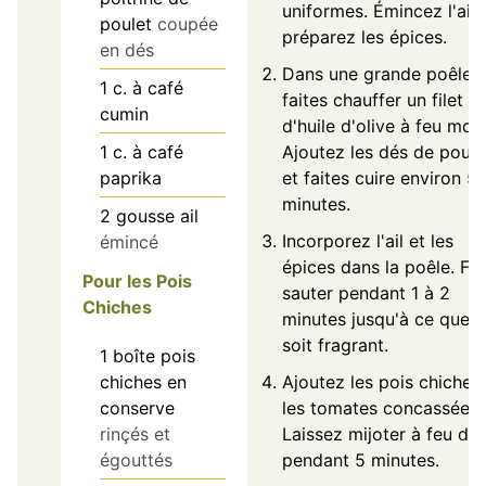
uniformes. Émincez l'ail 
poulet
coupée
préparez les épices.
en dés
Dans une grande poêle,
1
c. à café
faites chauffer un filet
cumin
d'huile d'olive à feu moy
1
c. à café
Ajoutez les dés de poule
paprika
et faites cuire environ 5 
minutes.
2
gousse
ail
Incorporez l'ail et les
émincé
épices dans la poêle. Fai
Pour les Pois
sauter pendant 1 à 2
Chiches
minutes jusqu'à ce que l'
soit fragrant.
1
boîte
pois
chiches en
Ajoutez les pois chiches 
conserve
les tomates concassées.
rinçés et
Laissez mijoter à feu do
égouttés
pendant 5 minutes.