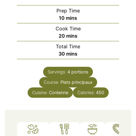
Prep Time
minutes
10
mins
Cook Time
minutes
20
mins
Total Time
minutes
30
mins
Servings:
4
portions
Course:
Plats principaux
Cuisine:
Coréenne
Calories:
450