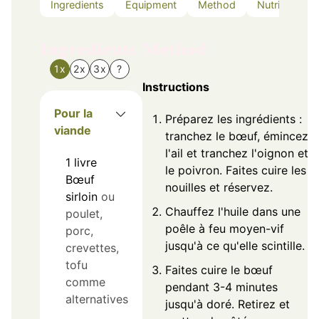
Ingredients
Equipment
Method
Nutrition
Ingredients
Method
1x
2x
3x
?
Instructions
Pour la
Préparez les ingrédients :
viande
tranchez le bœuf, émincez
l'ail et tranchez l'oignon et
1
livre
le poivron. Faites cuire les
Bœuf
nouilles et réservez.
sirloin
ou
Chauffez l'huile dans une
poulet,
poêle à feu moyen-vif
porc,
jusqu'à ce qu'elle scintille.
crevettes,
tofu
Faites cuire le bœuf
comme
pendant 3-4 minutes
alternatives
jusqu'à doré. Retirez et