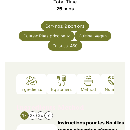
Total Time
minutes
25
mins
Servings:
2
portions
Course:
Plats principaux
Cuisine:
Vegan
Calories:
450
Ingredients
Equipment
Method
Nutrition
Ingredients
Method
1x
2x
3x
?
Instructions pour les Nouilles
ramen piquantes véganes