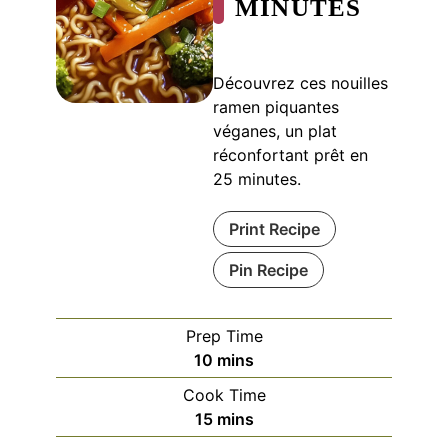
MINUTES
Découvrez ces nouilles
ramen piquantes
véganes, un plat
réconfortant prêt en
25 minutes.
Print Recipe
Pin Recipe
Prep Time
minutes
10
mins
Cook Time
minutes
15
mins