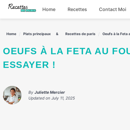
Skip
Home
Recettes
Contact Moi
to
content
Boissons
Home
Plats principaux
Recettes de paris
Oeufs à la Feta 
Entrées
OEUFS À LA FETA AU FOUR : UNE RECETTE SAVOUREUSE À
Plats principaux
ESSAYER !
Snacks
By
Juliette Mercier
Updated on
July 11, 2025