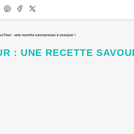
Desserts
au Four : une recette savoureuse à essayer !
Petit-déjeuner
Salades
Soupes