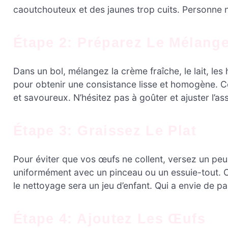
caoutchouteux et des jaunes trop cuits. Personne n
Étape 2: Préparez Le Mélan
Dans un bol, mélangez la crème fraîche, le lait, les 
pour obtenir une consistance lisse et homogène. 
et savoureux. N’hésitez pas à goûter et ajuster l’
Étape 3: Graissez Le Plat
Pour éviter que vos œufs ne collent, versez un peu d’
uniformément avec un pinceau ou un essuie-tout. C
le nettoyage sera un jeu d’enfant. Qui a envie de pa
Étape 4: Ajoutez Les Œufs