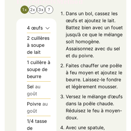
Ingredients
Method
1x
2x
3x
?
Dans un bol, cassez les
œufs et ajoutez le lait.
Battez bien avec un fouet
4
œufs
jusqu’à ce que le mélange
2
cuillères
soit homogène.
à soupe
Assaisonnez avec du sel
de lait
et du poivre.
1
cuillère à
Faites chauffer une poêle
soupe de
à feu moyen et ajoutez le
beurre
beurre. Laissez-le fondre
Sel
au
et légèrement mousser.
goût
Versez le mélange d’œufs
dans la poêle chaude.
Poivre
au
Réduisez le feu à moyen-
goût
doux.
1/4
tasse
Avec une spatule,
de