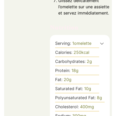
Glissez délicatement
l’omelette sur une assiette
et servez immédiatement.
Nutrition
Serving:
1
omelette
Calories:
250
kcal
Carbohydrates:
2
g
Protein:
18
g
Fat:
20
g
Saturated Fat:
10
g
Polyunsaturated Fat:
8
g
Cholesterol:
400
mg
Sodium:
300
mg