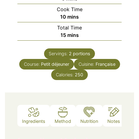
Cook Time
minutes
10
mins
Total Time
minutes
15
mins
Servings:
2
portions
Course:
Petit déjeuner
Cuisine:
Française
Calories:
250
Ingredients
Method
Nutrition
Notes