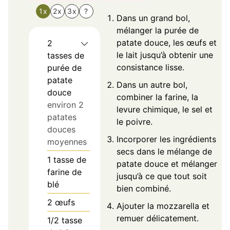
1x
2x
3x
?
Dans un grand bol,
mélanger la purée de
patate douce, les œufs et
2
le lait jusqu’à obtenir une
tasses de
consistance lisse.
purée de
patate
Dans un autre bol,
douce
combiner la farine, la
environ 2
levure chimique, le sel et
patates
le poivre.
douces
Incorporer les ingrédients
moyennes
secs dans le mélange de
1
tasse de
patate douce et mélanger
farine de
jusqu’à ce que tout soit
blé
bien combiné.
2
œufs
Ajouter la mozzarella et
remuer délicatement.
1/2
tasse