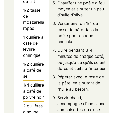
de lait
Chauffer une poêle à feu
moyen et ajouter un peu
1/2
tasse
d’huile d’olive.
de
mozzarella
Verser environ 1/4 de
râpée
tasse de pâte dans la
poêle pour chaque
1
cuillère à
pancake.
café de
levure
Cuire pendant 3-4
chimique
minutes de chaque côté,
ou jusqu’à ce qu’ils soient
1/2
cuillère
dorés et cuits à l’intérieur.
à café de
sel
Répéter avec le reste de
la pâte, en ajoutant de
1/4
cuillère
l’huile au besoin.
à café de
poivre noir
Servir chaud,
accompagné d’une sauce
2
cuillères
aux noisettes ou d’une
à soupe