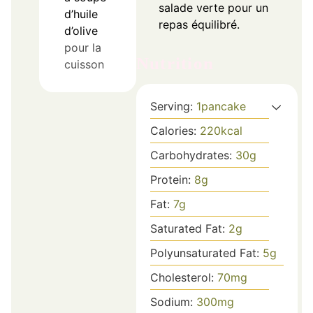
salade verte pour un
d’huile
repas équilibré.
d’olive
pour la
Nutrition
cuisson
Serving:
1
pancake
Calories:
220
kcal
Carbohydrates:
30
g
Protein:
8
g
Fat:
7
g
Saturated Fat:
2
g
Polyunsaturated Fat:
5
g
Cholesterol:
70
mg
Sodium:
300
mg