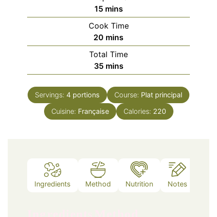
minutes
15
mins
Cook Time
minutes
20
mins
Total Time
minutes
35
mins
Servings:
4
portions
Course:
Plat principal
Cuisine:
Française
Calories:
220
Ingredients
Method
Nutrition
Notes
Ingredients
Method