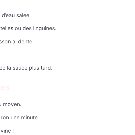
 d’eau salée.
elles ou des linguines.
sson al dente.
c la sauce plus tard.
tes
eu moyen.
viron une minute.
vine !