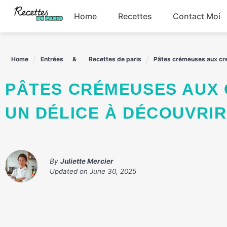
Skip
Home
Recettes
Contact Moi
to
content
Boissons
Home
Entrées
Recettes de paris
Pâtes crémeuses aux crev
Entrées
PÂTES CRÉMEUSES AUX CREVETTES À LA MODE TOSCANE :
Plats principaux
UN DÉLICE À DÉCOUVRIR
Snacks
By
Juliette Mercier
Updated on
June 30, 2025