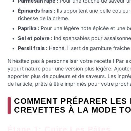
Parmesan râpé :
Pour une touche de saveur uma
Épinards frais :
Ils apportent une belle couleur
richesse de la crème.
Paprika :
Pour une légère note épicée et une bel
Sel et poivre :
Indispensables pour assaisonner
Persil frais :
Haché, il sert de garniture fraîche 
N’hésitez pas à personnaliser votre recette ! Par 
yaourt nature pour une version plus légère. Ajoute
apporter plus de couleurs et de saveurs. Les ingré
de l’article, prêts à être imprimés pour votre proch
COMMENT PRÉPARER LES 
CREVETTES À LA MODE T
Étape 1: Cuire Les Pâtes