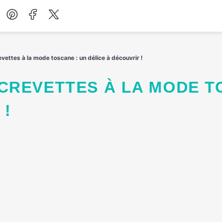
Desserts
ettes à la mode toscane : un délice à découvrir !
Petit-déjeuner
Salades
 !
Soupes