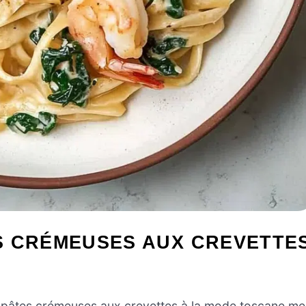
S CRÉMEUSES AUX CREVETTE
es pâtes crémeuses aux crevettes à la mode toscane me