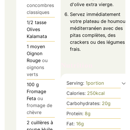
d'olive extra vierge.
concombres
classiques
Servez immédiatement
votre plateau de houmous
1/2
tasse
méditerranéen avec des
Olives
pitas complètes, des
Kalamata
crackers ou des légumes
1
moyen
frais.
Oignon
Rouge
ou
Nutrition
oignons
verts
Serving:
1
portion
100
g
Fromage
Calories:
250
kcal
Feta
ou
Carbohydrates:
20
g
fromage de
chèvre
Protein:
8
g
2
cuillères à
Fat:
16
g
soupe
Huile