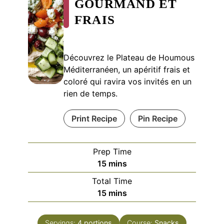
GOURMAND ET
FRAIS
Découvrez le Plateau de Houmous
Méditerranéen, un apéritif frais et
coloré qui ravira vos invités en un
rien de temps.
Print Recipe
Pin Recipe
Prep Time
minutes
15
mins
Total Time
minutes
15
mins
Servings:
4
portions
Course:
Snacks