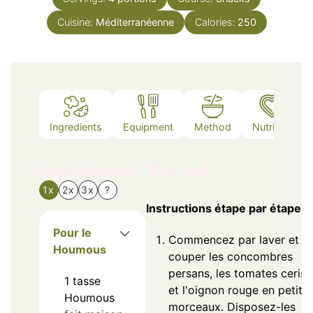
Cuisine:
Méditerranéenne
Calories:
250
Ingredients
Equipment
Method
Nutrition
Ingredients
Method
1x
2x
3x
?
Instructions étape par étape
Pour le
Commencez par laver et
Houmous
couper les concombres
persans, les tomates cerise
1
tasse
et l'oignon rouge en petits
Houmous
morceaux. Disposez-les