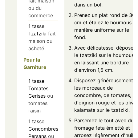
fait maison
dans un bol.
ou du
Prenez un plat rond de 30
commerce
cm et étalez le houmous d
1
tasse
manière uniforme sur le
Tzatziki
fait
fond.
maison ou
Avec délicatesse, déposez
acheté
le tzatziki sur le houmous
Pour la
en laissant une bordure
Garniture
d'environ 1,5 cm.
Disposez généreusement
1
tasse
les morceaux de
Tomates
concombre, de tomates,
Cerises
ou
d'oignon rouge et les olive
tomates
kalamata sur le tzatziki.
raisin
Parsemez le tout avec du
1
tasse
fromage feta émietté et
Concombres
arrosez légèrement d'huile
Persans
ou