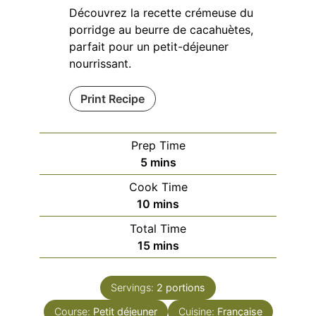
Découvrez la recette crémeuse du
porridge au beurre de cacahuètes,
parfait pour un petit-déjeuner
nourrissant.
Print Recipe
Prep Time
minutes
5
mins
Cook Time
minutes
10
mins
Total Time
minutes
15
mins
Servings:
2
portions
Course:
Petit déjeuner
Cuisine:
Française