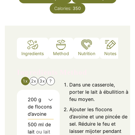
Calories:
350
Ingredients
Method
Nutrition
Notes
Ingredients
Method
1x
2x
3x
?
Dans une casserole,
porter le lait à ébullition à
feu moyen.
200
g
de flocons
Ajouter les flocons
d’avoine
d’avoine et une pincée de
sel. Réduire le feu et
500
ml
de
laisser mijoter pendant
lait
ou lait