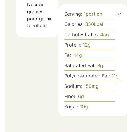
Noix ou
graines
Serving:
1
portion
pour garnir
Calories:
350
kcal
facultatif
Carbohydrates:
45
g
Protein:
12
g
Fat:
14
g
Saturated Fat:
3
g
Polyunsaturated Fat:
11
g
Sodium:
150
mg
Fiber:
6
g
Sugar:
10
g
Notes