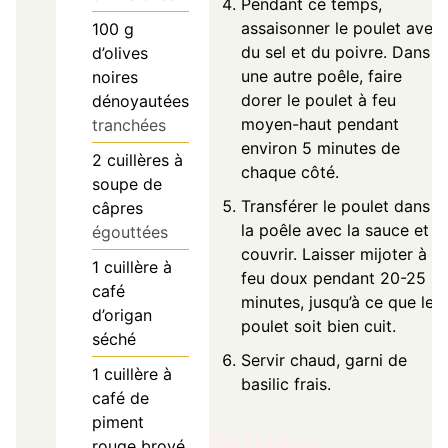
Pendant ce temps,
assaisonner le poulet avec
100
g
du sel et du poivre. Dans
d’olives
une autre poêle, faire
noires
dorer le poulet à feu
dénoyautées
moyen-haut pendant
tranchées
environ 5 minutes de
2
cuillères à
chaque côté.
soupe de
Transférer le poulet dans
câpres
la poêle avec la sauce et
égouttées
couvrir. Laisser mijoter à
1
cuillère à
feu doux pendant 20-25
café
minutes, jusqu’à ce que le
d’origan
poulet soit bien cuit.
séché
Servir chaud, garni de
1
cuillère à
basilic frais.
café de
piment
Nutrition
rouge broyé