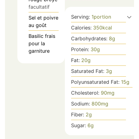
facultatif
Serving:
1
portion
Sel et poivre
au goût
Calories:
350
kcal
Basilic frais
Carbohydrates:
8
g
pour la
Protein:
30
g
garniture
Fat:
20
g
Saturated Fat:
3
g
Polyunsaturated Fat:
15
g
Cholesterol:
90
mg
Sodium:
800
mg
Fiber:
2
g
Sugar:
6
g