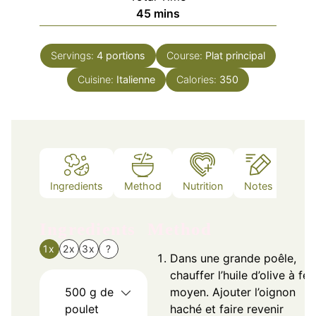
minutes
45
mins
Servings:
4
portions
Course:
Plat principal
Cuisine:
Italienne
Calories:
350
Ingredients
Method
Nutrition
Notes
Ingredients
Method
1x
2x
3x
?
Dans une grande poêle,
chauffer l’huile d’olive à feu
500
g
de
moyen. Ajouter l’oignon
poulet
haché et faire revenir