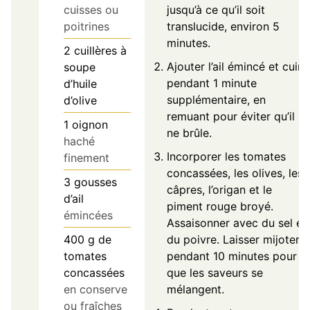
cuisses ou
jusqu’à ce qu’il soit
poitrines
translucide, environ 5
minutes.
2
cuillères à
Ajouter l’ail émincé et cuire
soupe
pendant 1 minute
d’huile
supplémentaire, en
d’olive
remuant pour éviter qu’il
1
oignon
ne brûle.
haché
Incorporer les tomates
finement
concassées, les olives, les
3
gousses
câpres, l’origan et le
d’ail
piment rouge broyé.
émincées
Assaisonner avec du sel et
400
g
de
du poivre. Laisser mijoter
tomates
pendant 10 minutes pour
concassées
que les saveurs se
en conserve
mélangent.
ou fraîches