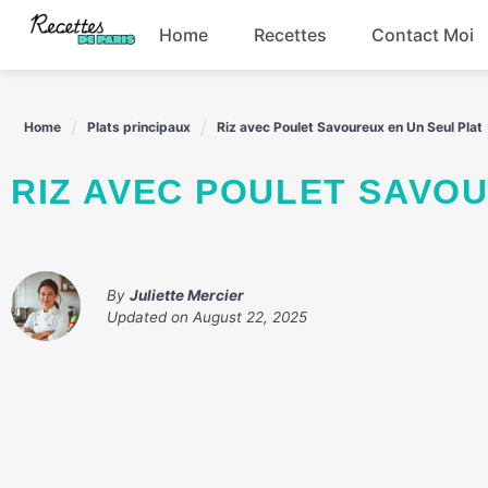
Skip
Home
Recettes
Contact Moi
to
content
Boissons
Home
Plats principaux
Riz avec Poulet Savoureux en Un Seul Plat
Entrées
RIZ AVEC POULET SAVO
Plats principaux
Snacks
By
Juliette Mercier
Updated on
August 22, 2025