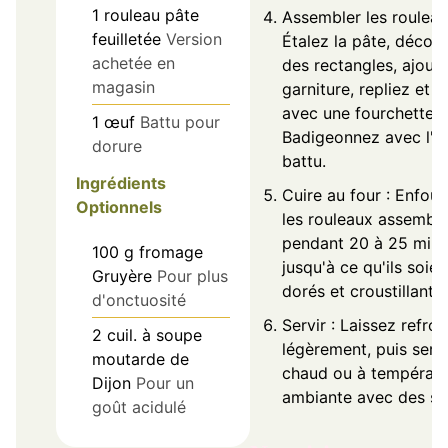
1
rouleau
pâte
Assembler les rouleau
feuilletée
Version
Étalez la pâte, décou
achetée en
des rectangles, ajoute
magasin
garniture, repliez et s
avec une fourchette.
1
œuf
Battu pour
Badigeonnez avec l'
dorure
battu.
Ingrédients
Cuire au four : Enfou
Optionnels
les rouleaux assembl
pendant 20 à 25 minu
100
g
fromage
jusqu'à ce qu'ils soien
Gruyère
Pour plus
dorés et croustillants.
d'onctuosité
Servir : Laissez refroi
2
cuil. à soupe
légèrement, puis serv
moutarde de
chaud ou à températu
Dijon
Pour un
ambiante avec des sa
goût acidulé