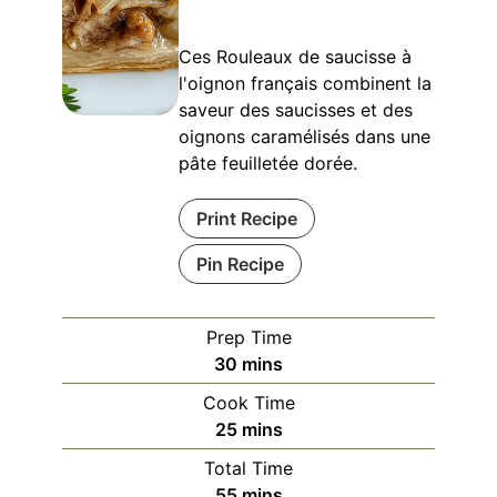
Ces Rouleaux de saucisse à
l'oignon français combinent la
saveur des saucisses et des
oignons caramélisés dans une
pâte feuilletée dorée.
Print Recipe
Pin Recipe
Prep Time
minutes
30
mins
Cook Time
minutes
25
mins
Total Time
minutes
55
mins