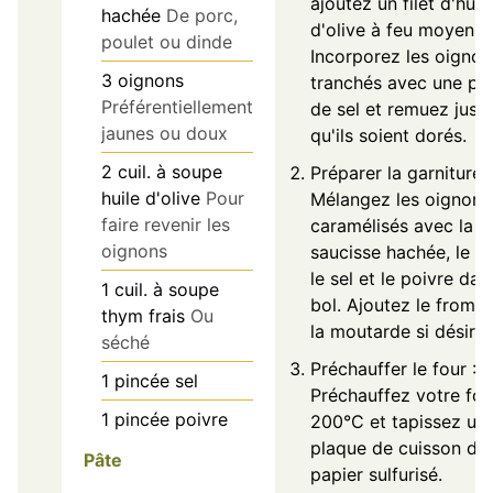
ajoutez un filet d'huil
hachée
De porc,
d'olive à feu moyen.
poulet ou dinde
Incorporez les oignon
3
oignons
tranchés avec une pi
Préférentiellement
de sel et remuez jusq
jaunes ou doux
qu'ils soient dorés.
2
cuil. à soupe
Préparer la garniture :
huile d'olive
Pour
Mélangez les oignons
faire revenir les
caramélisés avec la
oignons
saucisse hachée, le t
le sel et le poivre dan
1
cuil. à soupe
bol. Ajoutez le froma
thym frais
Ou
la moutarde si désiré.
séché
Préchauffer le four :
1
pincée
sel
Préchauffez votre fou
1
pincée
poivre
200°C et tapissez un
plaque de cuisson de
Pâte
papier sulfurisé.