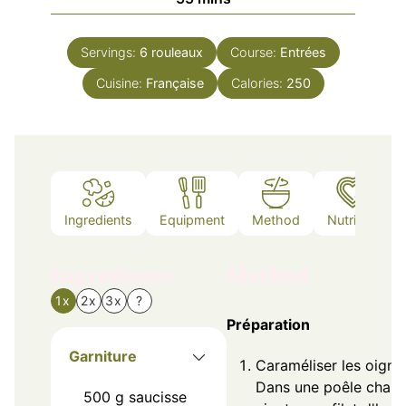
Servings:
6
rouleaux
Course:
Entrées
Cuisine:
Française
Calories:
250
Ingredients
Equipment
Method
Nutrition
Ingredients
Method
1x
2x
3x
?
Préparation
Garniture
Caraméliser les oigno
Dans une poêle chaud
500
g
saucisse