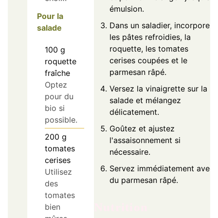
émulsion.
Pour la
Dans un saladier, incorporez
salade
les pâtes refroidies, la
roquette, les tomates
100
g
cerises coupées et le
roquette
parmesan râpé.
fraîche
Optez
Versez la vinaigrette sur la
pour du
salade et mélangez
bio si
délicatement.
possible.
Goûtez et ajustez
200
g
l'assaisonnement si
tomates
nécessaire.
cerises
Servez immédiatement avec
Utilisez
du parmesan râpé.
des
tomates
Nutrition
bien