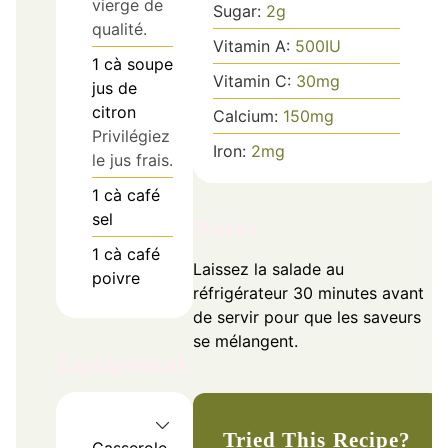
vierge de
Sugar:
2
g
qualité.
Vitamin A:
500
IU
1
cà soupe
Vitamin C:
30
mg
jus de
citron
Calcium:
150
mg
Privilégiez
Iron:
2
mg
le jus frais.
1
cà café
sel
Notes
1
cà café
Laissez la salade au
poivre
réfrigérateur 30 minutes avant
de servir pour que les saveurs
se mélangent.
Equipment
Tried This Recipe?
Casserole