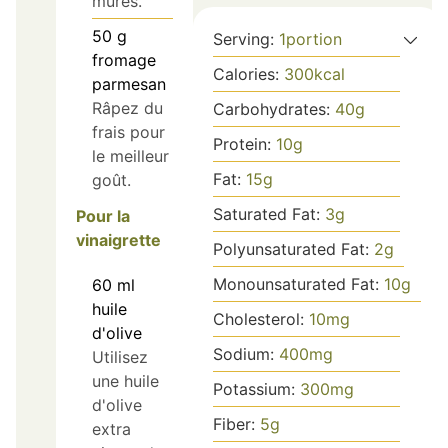
mûres.
50
g
Serving:
1
portion
fromage
Calories:
300
kcal
parmesan
Râpez du
Carbohydrates:
40
g
frais pour
Protein:
10
g
le meilleur
Fat:
15
g
goût.
Saturated Fat:
3
g
Pour la
vinaigrette
Polyunsaturated Fat:
2
g
Monounsaturated Fat:
10
g
60
ml
huile
Cholesterol:
10
mg
d'olive
Sodium:
400
mg
Utilisez
une huile
Potassium:
300
mg
d'olive
Fiber:
5
g
extra