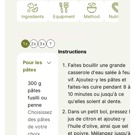
Ingredients
Equipment
Method
Nutrition
Ingredients
Method
1x
2x
3x
?
Instructions
Pour les
Faites bouillir une grande
pâtes
casserole d'eau salée à feu
vif. Ajoutez-y les pâtes et
300
g
faites-les cuire pendant 8 à
pâtes
10 minutes ou jusqu'à ce
fusilli ou
qu'elles soient al dente.
penne
Dans un petit bol, pressez le
Choisissez
jus de citron et ajoutez-y
des pâtes
l'huile d'olive, ainsi que sel
de votre
et poivre. Mélangez jusqu'à
choix.