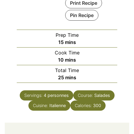
Print Recipe
Pin Recipe
Prep Time
minutes
15
mins
Cook Time
minutes
10
mins
Total Time
minutes
25
mins
Servings:
4
personnes
Course:
Salades
Cuisine:
Italienne
Calories:
300