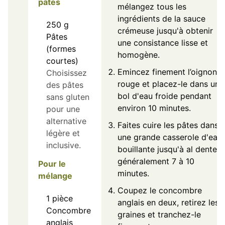
pâtes
mélangez tous les
ingrédients de la sauce
250
g
crémeuse jusqu'à obtenir
Pâtes
une consistance lisse et
(formes
homogène.
courtes)
Emincez finement l’oignon
Choisissez
rouge et placez-le dans un
des pâtes
bol d'eau froide pendant
sans gluten
environ 10 minutes.
pour une
alternative
Faites cuire les pâtes dans
légère et
une grande casserole d'eau
inclusive.
bouillante jusqu'à al dente,
généralement 7 à 10
Pour le
minutes.
mélange
Coupez le concombre
1
pièce
anglais en deux, retirez les
Concombre
graines et tranchez-le
anglais