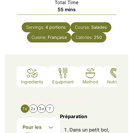
Total Time
minutes
55
mins
Servings:
4
portions
Course:
Salades
Cuisine:
Française
Calories:
250
Ingredients
Equipment
Method
Nutrition
Ingredients
Method
1x
2x
3x
?
Préparation
Pour les
Dans un petit bol,