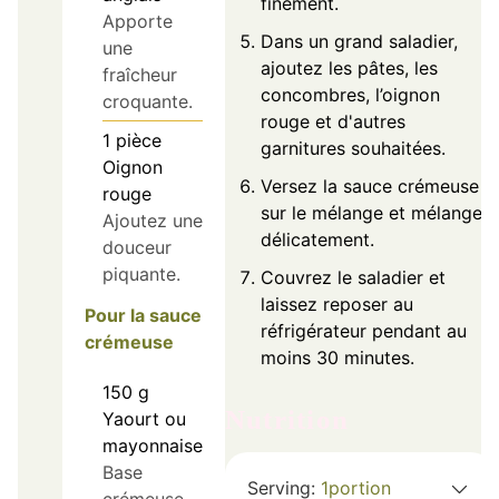
finement.
Apporte
Dans un grand saladier,
une
ajoutez les pâtes, les
fraîcheur
concombres, l’oignon
croquante.
rouge et d'autres
1
pièce
garnitures souhaitées.
Oignon
Versez la sauce crémeuse
rouge
sur le mélange et mélangez
Ajoutez une
délicatement.
douceur
piquante.
Couvrez le saladier et
laissez reposer au
Pour la sauce
réfrigérateur pendant au
crémeuse
moins 30 minutes.
150
g
Nutrition
Yaourt ou
mayonnaise
Base
Serving:
1
portion
crémeuse.