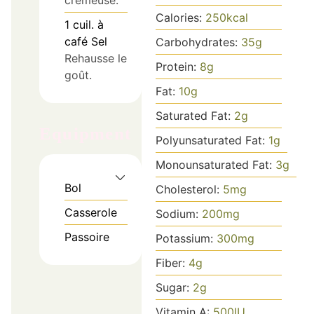
Calories:
250
kcal
1
cuil. à
café
Sel
Carbohydrates:
35
g
Rehausse le
Protein:
8
g
goût.
Fat:
10
g
Saturated Fat:
2
g
Equipment
Polyunsaturated Fat:
1
g
Monounsaturated Fat:
3
g
Bol
Cholesterol:
5
mg
Casserole
Sodium:
200
mg
Passoire
Potassium:
300
mg
Fiber:
4
g
Sugar:
2
g
Vitamin A:
500
IU