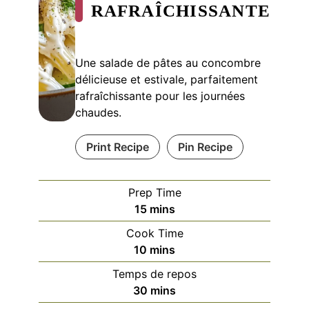
RAFRAÎCHISSANTE
Une salade de pâtes au concombre
délicieuse et estivale, parfaitement
rafraîchissante pour les journées
chaudes.
Print Recipe
Pin Recipe
Prep Time
minutes
15
mins
Cook Time
minutes
10
mins
Temps de repos
minutes
30
mins