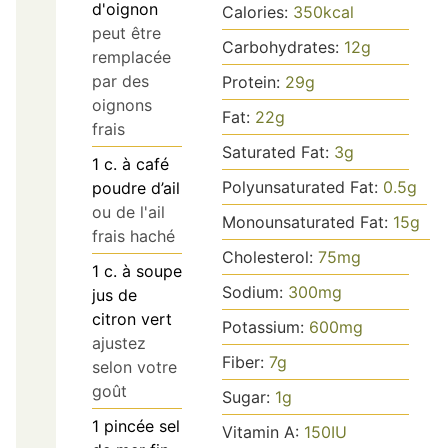
d'oignon
Calories:
350
kcal
peut être
Carbohydrates:
12
g
remplacée
par des
Protein:
29
g
oignons
Fat:
22
g
frais
Saturated Fat:
3
g
1
c. à café
Polyunsaturated Fat:
0.5
g
poudre d’ail
ou de l'ail
Monounsaturated Fat:
15
g
frais haché
Cholesterol:
75
mg
1
c. à soupe
Sodium:
300
mg
jus de
citron vert
Potassium:
600
mg
ajustez
Fiber:
7
g
selon votre
goût
Sugar:
1
g
1
pincée
sel
Vitamin A:
150
IU