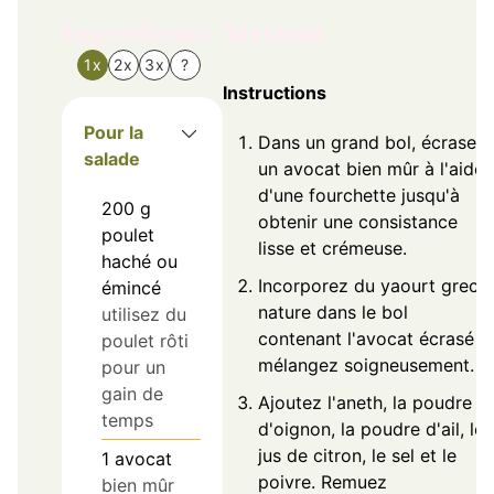
Ingredients
Method
1x
2x
3x
?
Instructions
Pour la
Dans un grand bol, écrasez
salade
un avocat bien mûr à l'aide
d'une fourchette jusqu'à
200
g
obtenir une consistance
poulet
lisse et crémeuse.
haché ou
Incorporez du yaourt grec
émincé
nature dans le bol
utilisez du
contenant l'avocat écrasé e
poulet rôti
mélangez soigneusement.
pour un
gain de
Ajoutez l'aneth, la poudre
temps
d'oignon, la poudre d'ail, le
jus de citron, le sel et le
1
avocat
poivre. Remuez
bien mûr