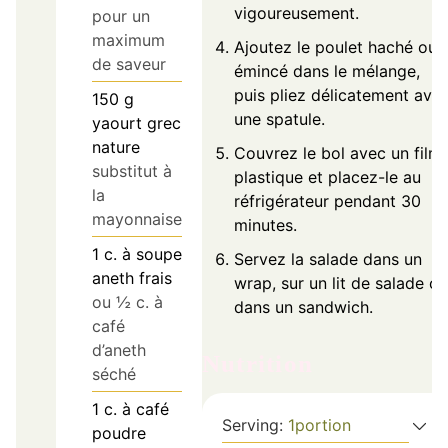
vigoureusement.
pour un
maximum
Ajoutez le poulet haché ou
de saveur
émincé dans le mélange,
puis pliez délicatement ave
150
g
une spatule.
yaourt grec
nature
Couvrez le bol avec un film
substitut à
plastique et placez-le au
la
réfrigérateur pendant 30
mayonnaise
minutes.
1
c. à soupe
Servez la salade dans un
aneth frais
wrap, sur un lit de salade ou
ou ½ c. à
dans un sandwich.
café
d’aneth
Nutrition
séché
1
c. à café
Serving:
1
portion
poudre