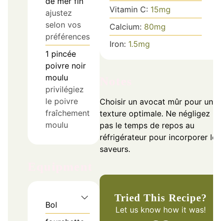
de mer fin
Vitamin C:
15
mg
ajustez
selon vos
Calcium:
80
mg
préférences
Iron:
1.5
mg
1
pincée
poivre noir
moulu
Notes
privilégiez
le poivre
Choisir un avocat mûr pour une
fraîchement
texture optimale. Ne négligez
moulu
pas le temps de repos au
réfrigérateur pour incorporer les
saveurs.
Equipment
Tried This Recipe?
Bol
Let us know
how it was!