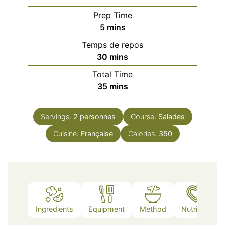
Prep Time
minutes
5
mins
Temps de repos
minutes
30
mins
Total Time
minutes
35
mins
Servings:
2
personnes
Course:
Salades
Cuisine:
Française
Calories:
350
Ingredients
Equipment
Method
Nutrition