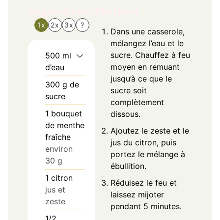
Ingredients
Method
1x
2x
3x
?
Dans une casserole,
mélangez l’eau et le
sucre. Chauffez à feu
500
ml
moyen en remuant
d’eau
jusqu’à ce que le
300
g
de
sucre soit
sucre
complètement
1
bouquet
dissous.
de menthe
Ajoutez le zeste et le
fraîche
jus du citron, puis
environ
portez le mélange à
30 g
ébullition.
1
citron
Réduisez le feu et
jus et
laissez mijoter
zeste
pendant 5 minutes.
1/2