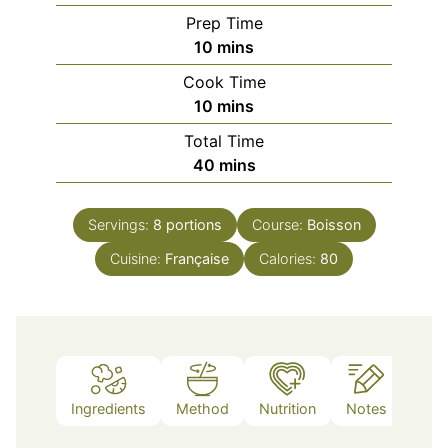
Prep Time
minutes
10
mins
Cook Time
minutes
10
mins
Total Time
minutes
40
mins
Servings:
8
portions
Course:
Boisson
Cuisine:
Française
Calories:
80
Ingredients
Method
Nutrition
Notes