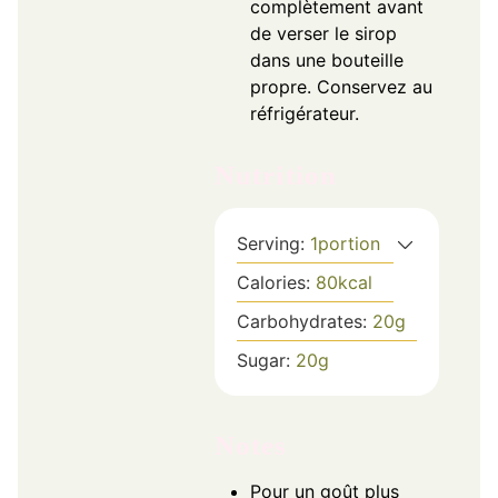
complètement avant
de verser le sirop
dans une bouteille
propre. Conservez au
réfrigérateur.
Nutrition
Serving:
1
portion
Calories:
80
kcal
Carbohydrates:
20
g
Sugar:
20
g
Notes
Pour un goût plus