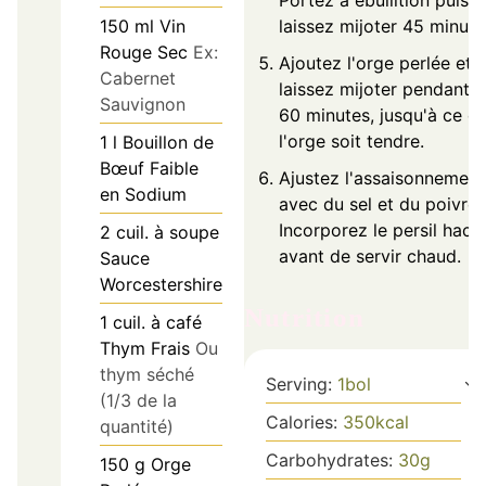
Portez à ébullition puis
150
ml
Vin
laissez mijoter 45 minute
Rouge Sec
Ex:
Ajoutez l'orge perlée et
Cabernet
laissez mijoter pendant 
Sauvignon
60 minutes, jusqu'à ce q
l'orge soit tendre.
1
l
Bouillon de
Bœuf Faible
Ajustez l'assaisonnement
en Sodium
avec du sel et du poivre.
Incorporez le persil hach
2
cuil. à soupe
avant de servir chaud.
Sauce
Worcestershire
Nutrition
1
cuil. à café
Thym Frais
Ou
thym séché
Serving:
1
bol
(1/3 de la
Calories:
350
kcal
quantité)
Carbohydrates:
30
g
150
g
Orge