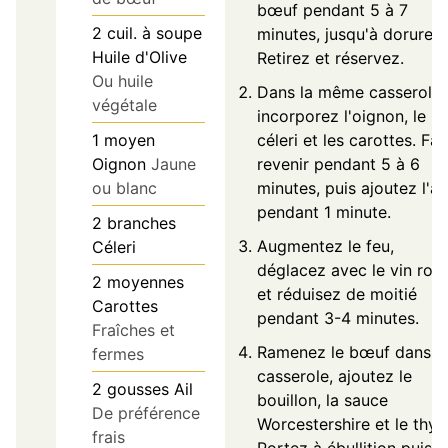
bœuf pendant 5 à 7
2
cuil. à soupe
minutes, jusqu'à dorure.
Huile d'Olive
Retirez et réservez.
Ou huile
Dans la même casserole,
végétale
incorporez l'oignon, le
1
moyen
céleri et les carottes. Fai
Oignon
Jaune
revenir pendant 5 à 6
ou blanc
minutes, puis ajoutez l'ail
pendant 1 minute.
2
branches
Augmentez le feu,
Céleri
déglacez avec le vin rou
2
moyennes
et réduisez de moitié
Carottes
pendant 3-4 minutes.
Fraîches et
Ramenez le bœuf dans l
fermes
casserole, ajoutez le
2
gousses
Ail
bouillon, la sauce
De préférence
Worcestershire et le thym
frais