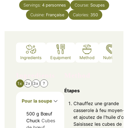
Servings:
4
personnes
Course:
Soupes
Cuisine:
Française
Calories:
350
Ingredients
Equipment
Method
Nutrition
Ingredients
Method
1x
2x
3x
?
Étapes
Pour la soupe
Chauffez une grande
casserole à feu moyen-f
500
g
Bœuf
et ajoutez de l'huile d'oli
Chuck
Cubes
Saisissez les cubes de
de bœuf