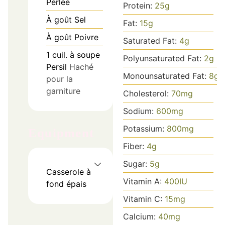
Perlée
Protein:
25
g
À goût
Sel
Fat:
15
g
À goût
Poivre
Saturated Fat:
4
g
1
cuil. à soupe
Polyunsaturated Fat:
2
g
Persil
Haché
Monounsaturated Fat:
8
g
pour la
garniture
Cholesterol:
70
mg
Sodium:
600
mg
Potassium:
800
mg
Equipment
Fiber:
4
g
Sugar:
5
g
Casserole à
Vitamin A:
400
IU
fond épais
Vitamin C:
15
mg
Calcium:
40
mg