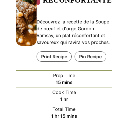
RÉCONFORTANTE
Découvrez la recette de la Soupe
de bœuf et d'orge Gordon
Ramsay, un plat réconfortant et
savoureux qui ravira vos proches.
Print Recipe
Pin Recipe
Prep Time
minutes
15
mins
Cook Time
hour
1
hr
Total Time
hour
minutes
1
hr
15
mins