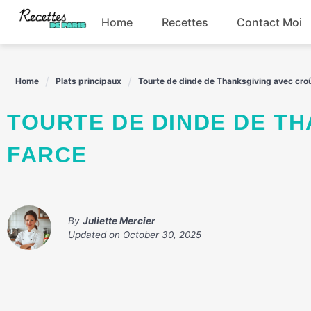
Skip
Home
Recettes
Contact Moi
to
content
Boissons
Home
Plats principaux
Tourte de dinde de Thanksgiving avec cro
Entrées
TOURTE DE DINDE DE THANKSGIVING AVEC CROÛTE DE
Plats principaux
FARCE
Snacks
By
Juliette Mercier
Updated on
October 30, 2025