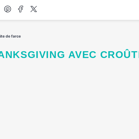
Desserts
ûte de farce
Petit-déjeuner
Salades
Soupes