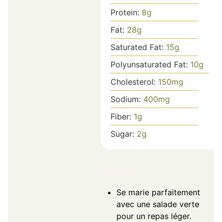
Protein:
8
g
Fat:
28
g
Saturated Fat:
15
g
Polyunsaturated Fat:
10
g
Cholesterol:
150
mg
Sodium:
400
mg
Fiber:
1
g
Sugar:
2
g
Notes
Se marie parfaitement
avec une salade verte
pour un repas léger.