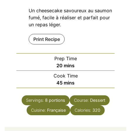
Un cheesecake savoureux au saumon
fumé, facile à réaliser et parfait pour
un repas léger.
Print Recipe
Prep Time
minutes
20
mins
Cook Time
minutes
45
mins
Servings:
8
portions
Course:
Dessert
Cuisine:
Française
Calories:
320