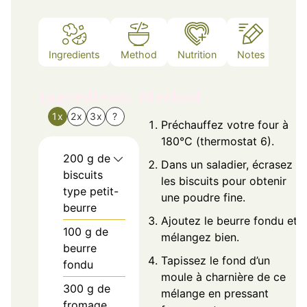
Ingredients
Method
Nutrition
Notes
Ingredients
Method
1x
2x
3x
?
Préchauffez votre four à
180°C (thermostat 6).
200
g
de
Dans un saladier, écrasez
biscuits
les biscuits pour obtenir
type petit-
une poudre fine.
beurre
Ajoutez le beurre fondu et
100
g
de
mélangez bien.
beurre
Tapissez le fond d’un
fondu
moule à charnière de ce
300
g
de
mélange en pressant
fromage