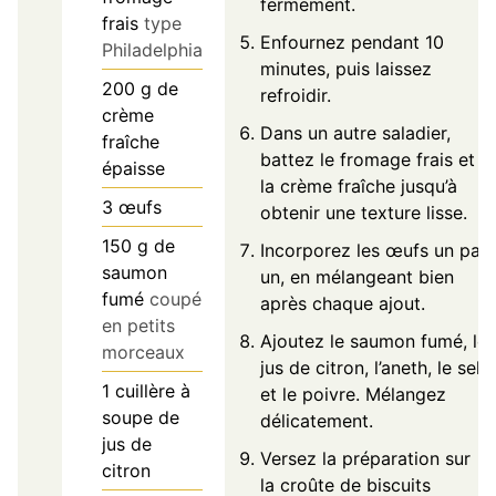
fermement.
frais
type
Enfournez pendant 10
Philadelphia
minutes, puis laissez
200
g
de
refroidir.
crème
Dans un autre saladier,
fraîche
battez le fromage frais et
épaisse
la crème fraîche jusqu’à
3
œufs
obtenir une texture lisse.
150
g
de
Incorporez les œufs un par
saumon
un, en mélangeant bien
fumé
coupé
après chaque ajout.
en petits
Ajoutez le saumon fumé, le
morceaux
jus de citron, l’aneth, le sel
1
cuillère à
et le poivre. Mélangez
soupe de
délicatement.
jus de
Versez la préparation sur
citron
la croûte de biscuits