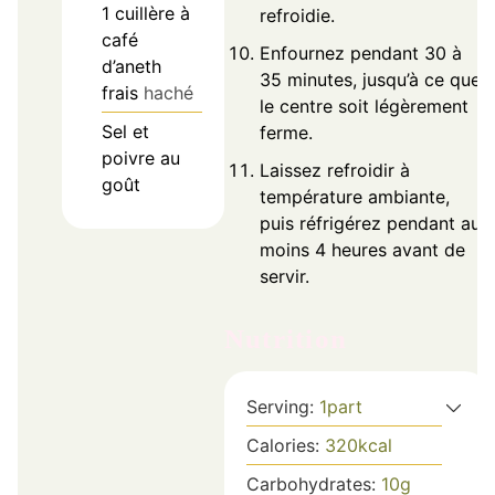
1
cuillère à
refroidie.
café
Enfournez pendant 30 à
d’aneth
35 minutes, jusqu’à ce que
frais
haché
le centre soit légèrement
Sel et
ferme.
poivre au
Laissez refroidir à
goût
température ambiante,
puis réfrigérez pendant au
moins 4 heures avant de
servir.
Nutrition
Serving:
1
part
Calories:
320
kcal
Carbohydrates:
10
g