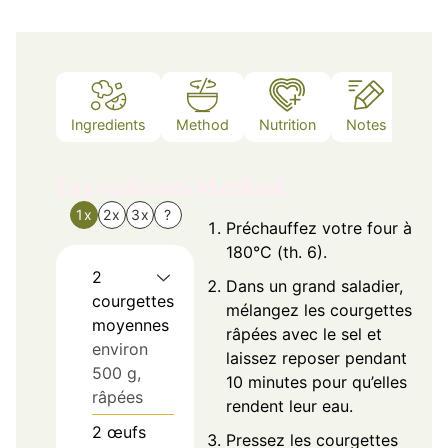
Ingredients
Method
Nutrition
Notes
Ingredients
Method
1x
2x
3x
?
Préchauffez votre four à
180°C (th. 6).
2
Dans un grand saladier,
courgettes
mélangez les courgettes
moyennes
râpées avec le sel et
environ
laissez reposer pendant
500 g,
10 minutes pour qu’elles
râpées
rendent leur eau.
2
œufs
Pressez les courgettes