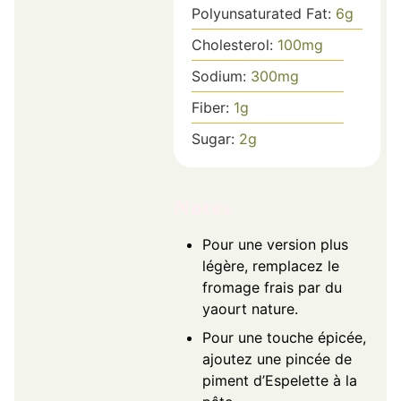
Polyunsaturated Fat:
6
g
Cholesterol:
100
mg
Sodium:
300
mg
Fiber:
1
g
Sugar:
2
g
Notes
Pour une version plus
légère, remplacez le
fromage frais par du
yaourt nature.
Pour une touche épicée,
ajoutez une pincée de
piment d’Espelette à la