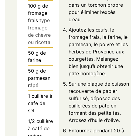
dans un torchon propre
100
g
de
pour éliminer l’excès
fromage
d’eau.
frais
type
fromage
Ajoutez les œufs, le
de chèvre
fromage frais, la farine, le
ou ricotta
parmesan, le poivre et les
herbes de Provence aux
50
g
de
courgettes. Mélangez
farine
bien jusqu’à obtenir une
50
g
de
pâte homogène.
parmesan
Sur une plaque de cuisson
râpé
recouverte de papier
1
cuillère à
sulfurisé, déposez des
café de
cuillerées de pâte en
sel
formant des petits tas.
Arrosez d’huile d’olive.
1/2
cuillère
à café de
Enfournez pendant 20 à
poivre