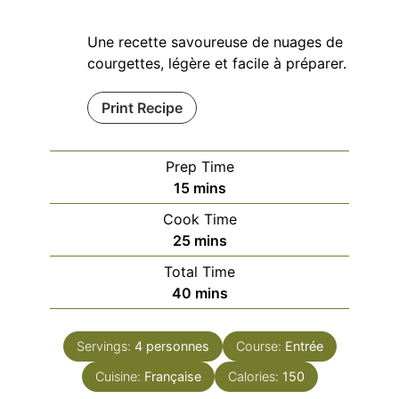
Une recette savoureuse de nuages de
courgettes, légère et facile à préparer.
Print Recipe
Prep Time
minutes
15
mins
Cook Time
minutes
25
mins
Total Time
minutes
40
mins
Servings:
4
personnes
Course:
Entrée
Cuisine:
Française
Calories:
150