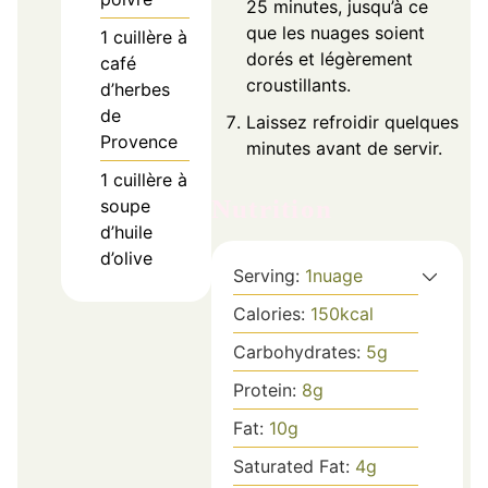
25 minutes, jusqu’à ce
que les nuages soient
1
cuillère à
dorés et légèrement
café
croustillants.
d’herbes
de
Laissez refroidir quelques
Provence
minutes avant de servir.
1
cuillère à
Nutrition
soupe
d’huile
d’olive
Serving:
1
nuage
Calories:
150
kcal
Carbohydrates:
5
g
Protein:
8
g
Fat:
10
g
Saturated Fat:
4
g